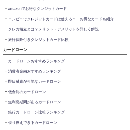
┗
amazonでお得なクレジットカード
┗
コンビニでクレジットカードは使える？｜お得なカードも紹介
┗
クレカ積立とは？メリット・デメリットを詳しく解説
┗
旅行保険付きクレジットカード比較
カードローン
┗
カードローンおすすめランキング
┗
消費者金融おすすめランキング
┗
即日融資が可能なカードローン
┗
低金利のカードローン
┗
無利息期間があるカードローン
┗
銀行カードローン比較ランキング
┗
借り換えできるカードローン