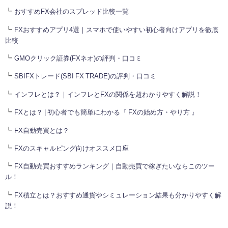
┗
おすすめFX会社のスプレッド比較一覧
┗
FXおすすめアプリ4選｜スマホで使いやすい初心者向けアプリを徹底
比較
┗
GMOクリック証券(FXネオ)の評判・口コミ
┗
SBIFXトレード(SBI FX TRADE)の評判・口コミ
┗
インフレとは？｜インフレとFXの関係を超わかりやすく解説！
┗
FXとは？ | 初心者でも簡単にわかる『 FXの始め方・やり方 』
┗
FX自動売買とは？
┗
FXのスキャルピング向けオススメ口座
┗
FX自動売買おすすめランキング｜自動売買で稼ぎたいならこのツー
ル！
┗
FX積立とは？おすすめ通貨やシミュレーション結果も分かりやすく解
説！