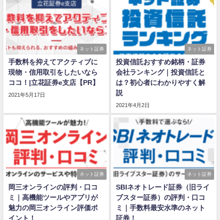
ネット証券
ネット証券
手数料を抑えてアクティブに
投資信託おすすめ銘柄・証券
現物・信用取引をしたいなら
会社ランキング｜投資信託と
ココ！|立花証券e支店【PR】
は？初心者にわかりやすく解
説
2021年5月17日
2021年4月2日
ネット証券
ネット証券
岡三オンラインの評判・口コ
SBIネオトレード証券（旧ライ
ミ｜高機能ツールやアプリが
ブスター証券）の評判・口コ
魅力の岡三オンライン評価ポ
ミ｜手数料最安水準のネット
イント！
証券！