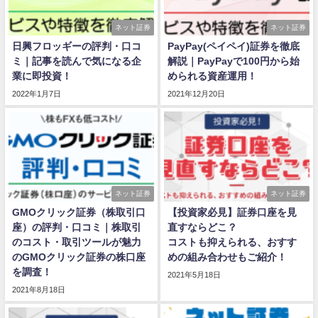
ネット証券
ネット証券
日興フロッギーの評判・口コ
PayPay(ペイペイ)証券を徹底
ミ｜記事を読んで気になる企
解説｜PayPayで100円から始
業に即投資！
められる資産運用！
2022年1月7日
2021年12月20日
ネット証券
ネット証券
GMOクリック証券（株取引口
【投資家必見】証券口座を見
座）の評判・口コミ｜株取引
直すならどこ？
のコスト・取引ツールが魅力
コストも抑えられる、おすす
のGMOクリック証券の株口座
めの組み合わせもご紹介！
を調査！
2021年5月18日
2021年8月18日