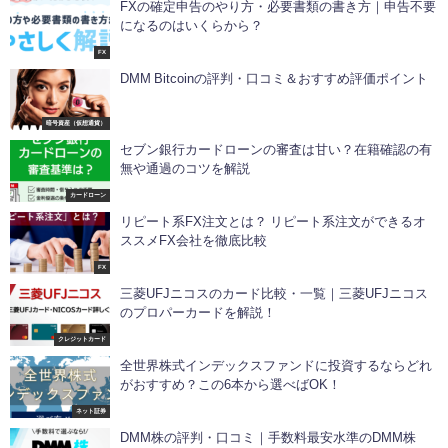
FXの確定申告のやり方・必要書類の書き方｜申告不要
になるのはいくらから？
FX
DMM Bitcoinの評判・口コミ＆おすすめ評価ポイント
暗号資産（仮想通貨）
セブン銀行カードローンの審査は甘い？在籍確認の有
無や通過のコツを解説
カードローン
リピート系FX注文とは？ リピート系注文ができるオ
ススメFX会社を徹底比較
FX
三菱UFJニコスのカード比較・一覧｜三菱UFJニコス
のプロパーカードを解説！
クレジットカード
全世界株式インデックスファンドに投資するならどれ
がおすすめ？この6本から選べばOK！
ネット証券
DMM株の評判・口コミ｜手数料最安水準のDMM株