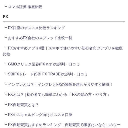
┗
スマホ証券 徹底比較
FX
┗
FX口座のオススメ比較ランキング
┗
おすすめFX会社のスプレッド比較一覧
┗
FXおすすめアプリ4選｜スマホで使いやすい初心者向けアプリを徹底
比較
┗
GMOクリック証券(FXネオ)の評判・口コミ
┗
SBIFXトレード(SBI FX TRADE)の評判・口コミ
┗
インフレとは？｜インフレとFXの関係を超わかりやすく解説！
┗
FXとは？ | 初心者でも簡単にわかる『 FXの始め方・やり方 』
┗
FX自動売買とは？
┗
FXのスキャルピング向けオススメ口座
┗
FX自動売買おすすめランキング｜自動売買で稼ぎたいならこのツー