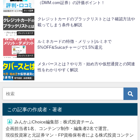
（DMM.com証券）の評価ポイント！
ネット証券
クレジットカードのブラックリストとは？確認方法や
載ってしまう条件も解説
クレジットカード
ルミネカードの特徴・メリット|ルミネで
5%OFF&Suicaチャージで1.5%還元
クレジットカード
メタバースとは？やり方・始め方や仮想通貨との関連
性をわかりやすく解説
暗号資産（仮想通貨）
この記事の作成者・著者
みんかぶChoice編集部：株式投資チーム
企画担当者1名、コンテンツ制作・編集者2名で運営。
現役投資家と元証券マン・FP資格保有者による株式投資コンテン