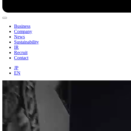
Business
Company
News
Sustainability
IR
Recruit
Contact
JP
EN