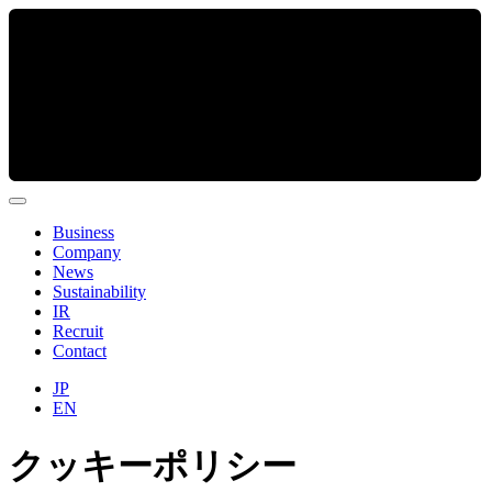
Business
Company
News
Sustainability
IR
Recruit
Contact
JP
EN
クッキーポリシー