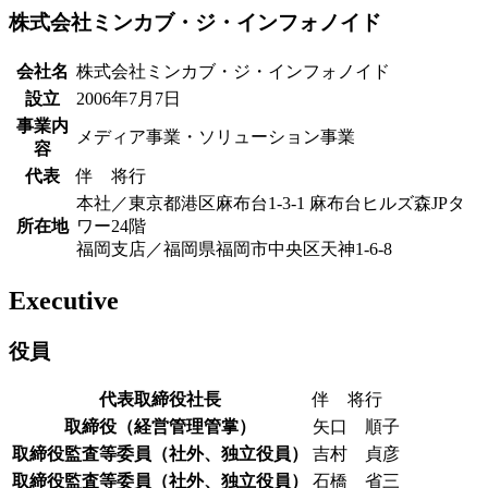
株式会社ミンカブ・ジ・インフォノイド
会社名
株式会社ミンカブ・ジ・インフォノイド
設立
2006年7月7日
事業内
メディア事業・ソリューション事業
容
代表
伴 将行
本社／東京都港区麻布台1-3-1 麻布台ヒルズ森JPタ
所在地
ワー24階
福岡支店／福岡県福岡市中央区天神1-6-8
Executive
役員
代表取締役社長
伴 将行
取締役（経営管理管掌）
矢口 順子
取締役監査等委員（社外、独立役員）
吉村 貞彦
取締役監査等委員（社外、独立役員）
石橋 省三