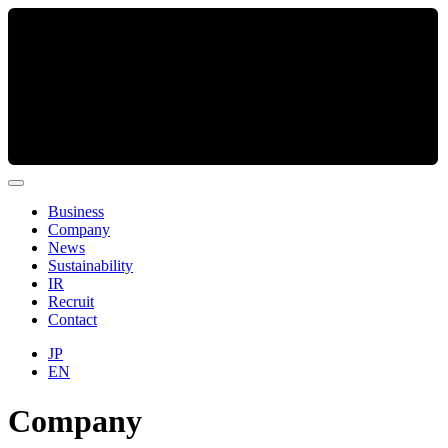
Business
Company
News
Sustainability
IR
Recruit
Contact
JP
EN
Company