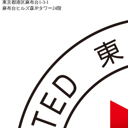
東京都港区麻布台1-3-1
麻布台ヒルズ森JPタワー24階