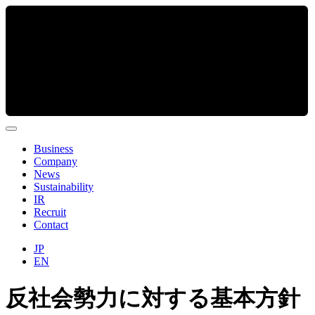
Business
Company
News
Sustainability
IR
Recruit
Contact
JP
EN
反社会勢力に対する基本方針