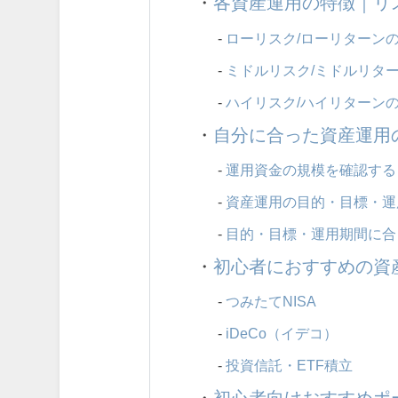
・
各資産運用の特徴｜リ
-
ローリスク/ローリターン
-
ミドルリスク/ミドルリタ
-
ハイリスク/ハイリターン
・
自分に合った資産運用
-
運用資金の規模を確認する
-
資産運用の目的・目標・運
-
目的・目標・運用期間に合
・
初心者におすすめの資
-
つみたてNISA
-
iDeCo（イデコ）
-
投資信託・ETF積立
・
初心者向けおすすめポ