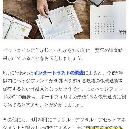
ビットコインに何が起こったかを知る前に、驚愕の調査結
果が出ていることをお伝えしましょう。
6月に行われた
インタートラストの調査
によると、今後5年
以内にヘッジファンドが30兆円を超える規模の仮想通貨を
保有するという結果となったそうです。またヘッジファン
ドのCFO自身も、ポートフォリオの最低1％を仮想通貨に割
り当てると答えたことが分かりました。
その他にも、9月28日にニッケル・デジタル・アセットマネ
ジメントが発表した調査によると、実に
機関投資家の62％