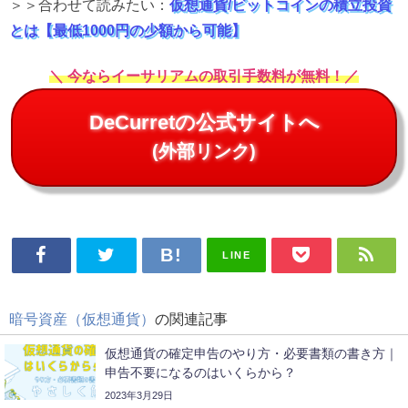
＞＞合わせて読みたい：
仮想通貨/ビットコインの積立投資
とは【最低1000円の少額から可能】
＼ 今ならイーサリアムの取引手数料が無料！／
DeCurretの公式サイトへ
(外部リンク)
LINE
暗号資産（仮想通貨）
の関連記事
仮想通貨の確定申告のやり方・必要書類の書き方｜
申告不要になるのはいくらから？
2023年3月29日