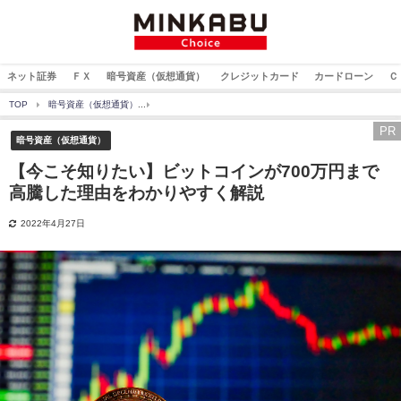
ネット証券
ＦＸ
暗号資産（仮想通貨）
クレジットカード
カードローン
Ｃ
TOP
暗号資産（仮想通貨）
【今こそ知りたい】ビットコインが700万円まで高騰した
PR
暗号資産（仮想通貨）
【今こそ知りたい】ビットコインが700万円まで
高騰した理由をわかりやすく解説
2022年4月27日