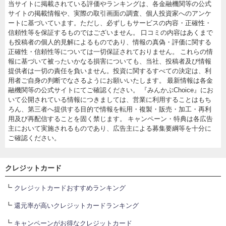
当サイトに掲載されている評価やランキングは、各金融機関等の公式
サイトの掲載情報や、実際の取引画面の調査、個人投資家へのアンケ
ートに基づいています。ただし、必ずしもサービスの内容・正確性・
信頼性等を保証するものではございません。 口コミの内容はあくまで
も投稿者の個人的見解によるものであり、情報の真偽・評価に関する
正確性・信頼性等については一切保証されておりません。 これらの情
報に基づいて被ったいかなる損害についても、当社、投稿者及び情報
提供者は一切の責任を負いません。投資に関するすべての決定は、利
用者ご自身の判断でなさるようにお願いいたします。 最新情報は各金
融機関等の公式サイトにてご確認ください。 『みんかぶChoice』にお
いて公開されている情報につきましては、営業に利用することはもち
ろん、第三者へ提供する目的で情報を転用・複製・販売・加工・再利
用及び再配信することを固く禁じます。 キャンペーン・特典は各広告
主において実施されるものであり、広告主による募集要綱等を十分に
ご確認ください。
クレジットカード
┗
クレジットカードおすすめランキング
┗
還元率が高いクレジットカードランキング
┗
キャンペーンがお得なクレジットカード