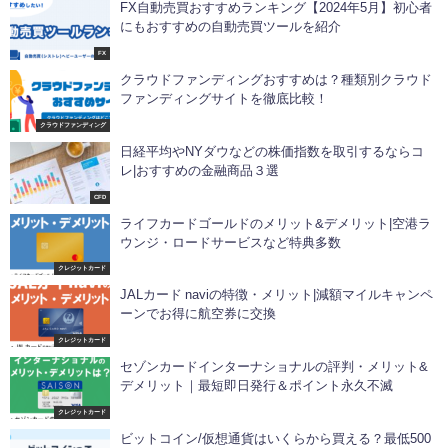
FX自動売買おすすめランキング【2024年5月】初心者
にもおすすめの自動売買ツールを紹介
FX
クラウドファンディングおすすめは？種類別クラウド
ファンディングサイトを徹底比較！
クラウドファンディング
日経平均やNYダウなどの株価指数を取引するならコ
レ|おすすめの金融商品３選
CFD
ライフカードゴールドのメリット&デメリット|空港ラ
ウンジ・ロードサービスなど特典多数
クレジットカード
JALカード naviの特徴・メリット|減額マイルキャンペ
ーンでお得に航空券に交換
クレジットカード
セゾンカードインターナショナルの評判・メリット&
デメリット｜最短即日発行＆ポイント永久不滅
クレジットカード
ビットコイン/仮想通貨はいくらから買える？最低500