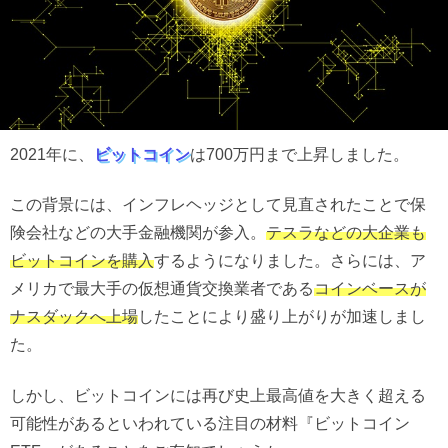
2021年に、
ビットコイン
は700万円まで上昇しました。
この背景には、インフレヘッジとして見直されたことで保
険会社などの大手金融機関が参入。
テスラなどの大企業も
ビットコインを購入
するようになりました。さらには、ア
メリカで最大手の仮想通貨交換業者である
コインベースが
ナスダックへ上場
したことにより盛り上がりが加速しまし
た。
しかし、ビットコインには再び史上最高値を大きく超える
可能性があるといわれている注目の材料『ビットコイン