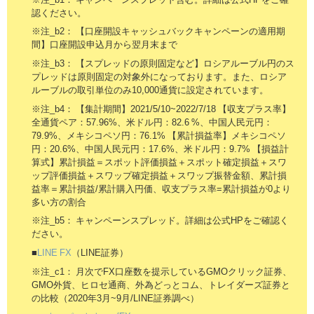
認ください。
※注_b2： 【口座開設キャッシュバックキャンペーンの適用期
間】口座開設申込月から翌月末まで
※注_b3： 【スプレッドの原則固定など】ロシアルーブル円のス
プレッドは原則固定の対象外になっております。また、ロシア
ルーブルの取引単位のみ10,000通貨に設定されています。
※注_b4： 【集計期間】2021/5/10~2022/7/18 【収支プラス率】
全通貨ペア：57.96%、米ドル円：82.6 %、中国人民元円：
79.9%、メキシコペソ円：76.1% 【累計損益率】メキシコペソ
円：20.6%、中国人民元円：17.6%、米ドル円：9.7% 【損益計
算式】累計損益＝スポット評価損益＋スポット確定損益＋スワ
ップ評価損益＋スワップ確定損益＋スワップ振替金額、累計損
益率＝累計損益/累計購入円価、収支プラス率=累計損益が0より
多い方の割合
※注_b5： キャンペーンスプレッド。詳細は公式HPをご確認く
ださい。
■
LINE FX
（LINE証券）
※注_c1： 月次でFX口座数を提示しているGMOクリック証券、
GMO外貨、ヒロセ通商、外為どっとコム、トレイダーズ証券と
の比較（2020年3月~9月/LINE証券調べ）