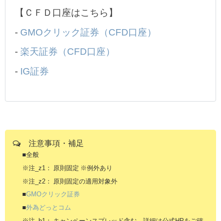
【ＣＦＤ口座はこちら】
-
GMOクリック証券（CFD口座）
-
楽天証券（CFD口座）
-
IG証券
注意事項・補足
■全般
※注_z1： 原則固定 ※例外あり
※注_z2： 原則固定の適用対象外
■
GMOクリック証券
■
外為どっとコム
※注_b1： キャンペーンスプレッド含む。詳細は公式HPをご確