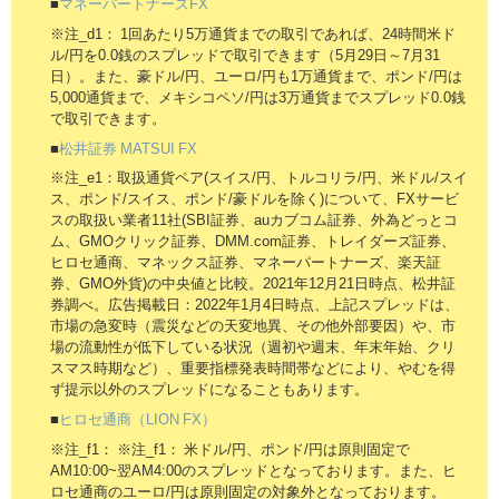
■
マネーパートナーズFX
※注_d1： 1回あたり5万通貨までの取引であれば、24時間米ド
ル/円を0.0銭のスプレッドで取引できます（5月29日～7月31
日）。また、豪ドル/円、ユーロ/円も1万通貨まで、ポンド/円は
5,000通貨まで、メキシコペソ/円は3万通貨までスプレッド0.0銭
で取引できます。
■
松井証券 MATSUI FX
※注_e1：取扱通貨ペア(スイス/円、トルコリラ/円、米ドル/スイ
ス、ポンド/スイス、ポンド/豪ドルを除く)について、FXサービ
スの取扱い業者11社(SBI証券、auカブコム証券、外為どっとコ
ム、GMOクリック証券、DMM.com証券、トレイダーズ証券、
ヒロセ通商、マネックス証券、マネーパートナーズ、楽天証
券、GMO外貨)の中央値と比較。2021年12月21日時点、松井証
券調べ。広告掲載日：2022年1月4日時点、上記スプレッドは、
市場の急変時（震災などの天変地異、その他外部要因）や、市
場の流動性が低下している状況（週初や週末、年末年始、クリ
スマス時期など）、重要指標発表時間帯などにより、やむを得
ず提示以外のスプレッドになることもあります。
■
ヒロセ通商（LION FX）
※注_f1： ※注_f1： 米ドル/円、ポンド/円は原則固定で
AM10:00~翌AM4:00のスプレッドとなっております。また、ヒ
ロセ通商のユーロ/円は原則固定の対象外となっております。