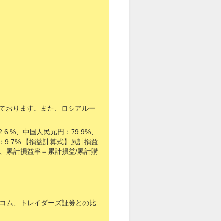
っております。また、ロシアルー
2.6 %、中国人民元円：79.9%、
：9.7% 【損益計算式】累計損益
、累計損益率＝累計損益/累計購
とコム、トレイダーズ証券との比