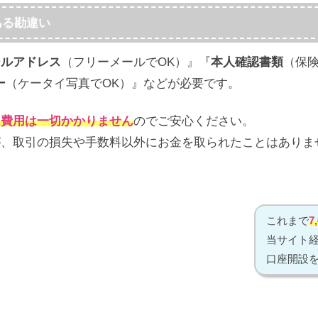
ある勘違い
ールアドレス
（フリーメールでOK）』『
本人確認書類
（保
ー
（ケータイ写真でOK）』などが必要です。
に費用は一切かかりません
のでご安心ください。
が、取引の損失や手数料以外にお金を取られたことはありま
これまで
7
当サイト
口座開設