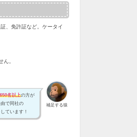
険証、免許証など。ケータイ
せん。
,650名以上
の方が
経由で同社の
補足する猿
をしています！