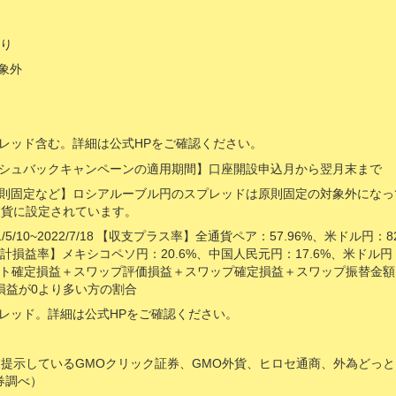
あり
対象外
プレッド含む。詳細は公式HPをご確認ください。
ャッシュバックキャンペーンの適用期間】口座開設申込月から翌月末まで
の原則固定など】ロシアルーブル円のスプレッドは原則固定の対象外にな
0通貨に設定されています。
/5/10~2022/7/18 【収支プラス率】全通貨ペア：57.96%、米ドル円：8
累計損益率】メキシコペソ円：20.6%、中国人民元円：17.6%、米ドル円
ト確定損益＋スワップ評価損益＋スワップ確定損益＋スワップ振替金額
損益が0より多い方の割合
プレッド。詳細は公式HPをご確認ください。
座数を提示しているGMOクリック証券、GMO外貨、ヒロセ通商、外為どっ
証券調べ）