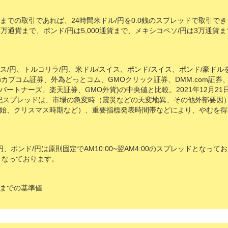
通貨までの取引であれば、24時間米ドル/円を0.0銭のスプレッドで取引でき
1万通貨まで、ポンド/円は5,000通貨まで、メキシコペソ/円は3万通貨
イス/円、トルコリラ/円、米ドル/スイス、ポンド/スイス、ポンド/豪ドル
、auカブコム証券、外為どっとコム、GMOクリック証券、DMM.com証
ートナーズ、楽天証券、GMO外貨)の中央値と比較。2021年12月2
、上記スプレッドは、市場の急変時（震災などの天変地異、その他外部要因
始、クリスマス時期など）、重要指標発表時間帯などにより、やむを得
ドル/円、ポンド/円は原則固定でAM10:00~翌AM4:00のスプレッドとな
となっております。
文までの基準値