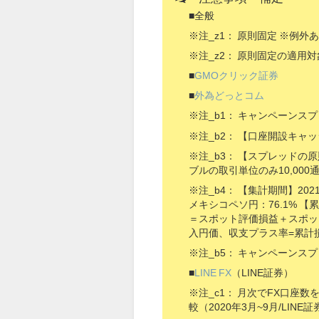
■全般
※注_z1： 原則固定 ※例外
※注_z2： 原則固定の適用
■
GMOクリック証券
■
外為どっとコム
※注_b1： キャンペーンス
※注_b2： 【口座開設キ
※注_b3： 【スプレッド
ブルの取引単位のみ10,00
※注_b4： 【集計期間】2021
メキシコペソ円：76.1% 【
＝スポット評価損益＋スポッ
入円価、収支プラス率=累計
※注_b5： キャンペーンス
■
LINE FX
（LINE証券）
※注_c1： 月次でFX口
較（2020年3月~9月/LINE