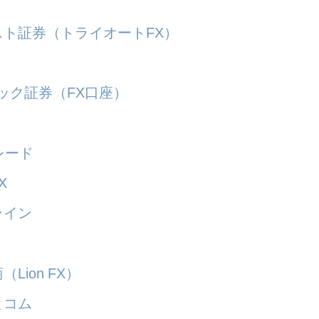
スト証券（トライオートFX）
ック証券（FX口座）
Ｘ
トレード
X
ライン
Lion FX）
とコム