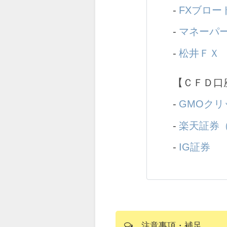
-
FXブロー
-
マネーパー
-
松井ＦＸ
【ＣＦＤ口
-
GMOクリ
-
楽天証券（
-
IG証券
注意事項・補足