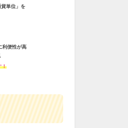
通貨単位」を
に利便性が高
現
す！