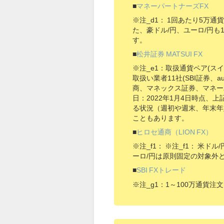
■
マネーパートナーズFX
※注_d1： 1回あたり5万
た、豪ドル/円、ユーロ/円も
す。
■
松井証券 MATSUI FX
※注_e1：取扱通貨ペア(ス
取扱い業者11社(SBI証券
商、マネックス証券、マネーパ
日：2022年1月4日時点
る状況（週初や週末、年末年
こともあります。
■
ヒロセ通商（LION FX）
※注_f1： ※注_f1： 米
ーロ/円は原則固定の対象外
■
SBI FXトレード
※注_g1：1～100万通貨注