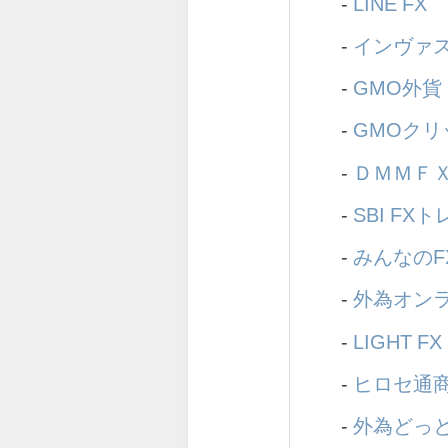
-
LINE FX
-
インヴァ
-
GMO外貨
-
GMOクリ
-
ＤＭＭＦ
-
SBI FX
-
みんなのF
-
外為オン
-
LIGHT FX
-
ヒロセ通商（
-
外為どっ