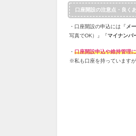
口座開設の注意点・良く
・口座開設の申込には『
メ
写真でOK）』『
マイナンバ
・
口座開設申込や維持管理
※私も口座を持っています