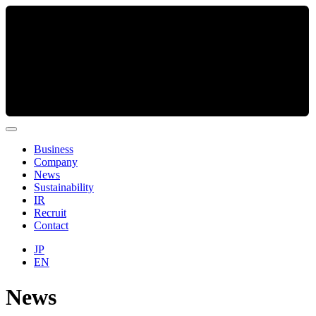
Business
Company
News
Sustainability
IR
Recruit
Contact
JP
EN
News