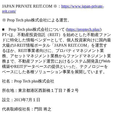
JAPAN PRIVATE REIT.COM ※：
https://www.japan-private-
reit.com/
※ Prop Tech plus株式会社による運営。
■ Prop Tech plus株式会社について (
https://proptech.plus/
)
PT+は、不動産投資信託（REIT）を始めとした不動産ファン
ドに特化した情報ベンダーとして、個人投資家向けに国内最
大級のJ-REIT情報ポータル「JAPAN REIT.COM」を運営す
るほか、REIT事業者向けに、プロパティマネジメント業
務、アセットマネジメント業務からファンドマネジメント業
務まで、不動産ファンド運営におけるシステム開発及びWeb
構築やREITデータベースの提供といった、テクノロジーを
ベースにした各種ソリューション事業を展開しています。
社名：Prop Tech plus株式会社
所在地：東京都港区西新橋１丁目７番２号
設立：2013年7月１日
代表取締役社長：門田 将之