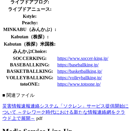
ライブドアブログ:
ライブドアニュース:
Kstyle:
Peachy:
MINKABU（みんかぶ）:
Kabutan（株探）:
Kabutan（株探）米国株:
みんかぶChoice:
SOCCERKING:
https://www.soccer-king.jp/
BASEBALLKING:
https://baseballking.jp/
BASKETBALLKING:
https://basketballking.jp/
VOLLEYBALLKING:
https://volleyballking.jp/
totoONE:
https://www.totoone.jp/
■ 関連ファイル
災害情報速報連絡システム「ソクレン」サービス提供開始に
ついて ～テレワーク時代における新たな情報連絡網をクラ
ウド上で展開～
pdf