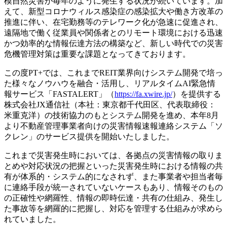
模自然災害が毎年のように発生する状況が続いています。加
えて、新型コロナウィルス感染症の感染拡大や働き方改革の
推進に伴い、在宅勤務等のテレワーク化が急速に促進され、
遠隔地で働く従業員や関係者とのリモート環境における迅速
かつ効率的な情報伝達方法の構築など、新しい時代での災害
危機管理対策は重要な課題となってきております。
この度PT+では、これまでREIT業界向けシステム開発で培っ
た様々なノウハウを融合・活用し、リアルタイムAI緊急情
報サービス「FASTALERT」（
https://fa.xwire.jp/
）を提供する
株式会社JX通信社（本社：東京都千代田区、代表取締役：
米重克洋）の技術協力のもとシステム開発を進め、本年8月
より不動産管理事業者向けの災害情報速報連絡システム「ソ
クレン」のサービス提供を開始いたしました。
これまで災害発生時においては、各拠点の災害情報の取りま
とめや対応状況の把握といった災害発生時における情報の共
有が体系的・システム的になされず、また事業者や担当者毎
に連絡手段が統一されていないケースもあり、情報そのもの
の正確性や網羅性、情報の即時伝達・共有の仕組み、発生し
た事故等を網羅的に把握し、対応を管理する仕組みが求めら
れていました。