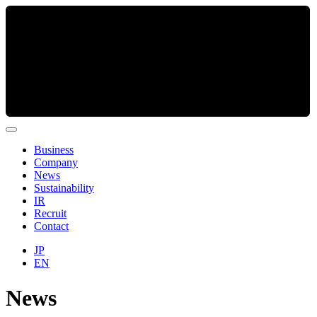
Business
Company
News
Sustainability
IR
Recruit
Contact
JP
EN
News