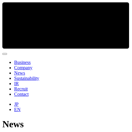
Business
Company
News
Sustainability
IR
Recruit
Contact
JP
EN
News