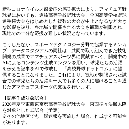
新型コロナウイルス感染症の感染拡大により、アマチュア野
球界においても、選抜高等学校野球大会、全国高等学校野球
選手権大会をはじめとした複数の大会が中止となるなど大き
な影響を被り、各地域で開催される大会も観戦が制限され、
現地での十分な応援が難しい状況となっています。
こうしたなか、スポーツテクノロジー分野で協業するミンカ
ブ、データスタジアムの両社は、共同で取り組んできた技術
開発の成果でアマチュアスポーツ界に貢献すべく、開発中の
AIによるコンテンツ生成エンジンを用い、球児たちの活躍
を伝える記事をAIで作成し、「高校野球ドットコム」に提
供することになりました。これにより、観戦が制限された試
合での球児たちの活躍を一人でも多くの人に届けることを通
じたアマチュアスポーツの支援を行います。
【記事作成対象試合】
2020年夏季東西東京都高等学校野球大会 東西準々決勝以降
を対象とした13試合（予定）
※その他地区でも一球速報を実施した場合、作成する可能性
があります。