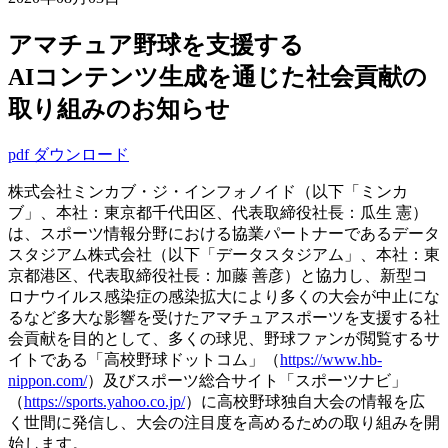
アマチュア野球を支援する
AIコンテンツ生成を通じた社会貢献の
取り組みのお知らせ
pdf ダウンロード
株式会社ミンカブ・ジ・インフォノイド（以下「ミンカ
ブ」、本社：東京都千代田区、代表取締役社長：瓜生 憲）
は、スポーツ情報分野における協業パートナーであるデータ
スタジアム株式会社（以下「データスタジアム」、本社：東
京都港区、代表取締役社長：加藤 善彦）と協力し、新型コ
ロナウイルス感染症の感染拡大により多くの大会が中止にな
るなど多大な影響を受けたアマチュアスポーツを支援する社
会貢献を目的として、多くの球児、野球ファンが閲覧するサ
イトである「高校野球ドットコム」（
https://www.hb-
nippon.com/
）及びスポーツ総合サイト「スポーツナビ」
（
https://sports.yahoo.co.jp/
）に高校野球独自大会の情報を広
く世間に発信し、大会の注目度を高めるための取り組みを開
始します。