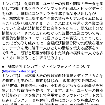
ミンカブは、創業以来、ユーザーの投稿や閲覧のデータを集
約して利用するクラウドインプットの仕組みとビッグデータ
を解析し、瞬時にコンテンツを生成するAIを活用しなが
ら、株式市場に上場する全企業の情報をリアルタイムに伝え
ることに取り組んできました。これにより報道が大企業に偏
っていた金融経済情報分野に変革をもたらし、従来は十分な
情報がカバーされることのなかった規模の企業についても、
網羅的な情報をユーザーに届けることを実現してきました。
このほどの取り組みでは、金融経済情報分野での経験を活か
し、データを元に選手一人ひとりの活躍を伝える記事をAI
で生成し、観戦と応援が制限された試合の模様を一人でも多
くの方に届けることに取り組みます。
■ 株式会社ミンカブ・ジ・インフォノイドについて
(
https://minkabu.co.jp/
)
ミンカブは、日本最大級の投資家向け情報メディア「みんな
の株式」を中心に、株式をはじめ、 仮想通貨や外国為替、
商品先物、投資信託、保険、不動産など様々な金融商品を対
象とした投資情報を提供しています。また、ユーザーの投稿
や閲覧のデータを集約して利用するクラウドインプットの仕
組みとビッグデータを解析し瞬時にコンテンツを生成する