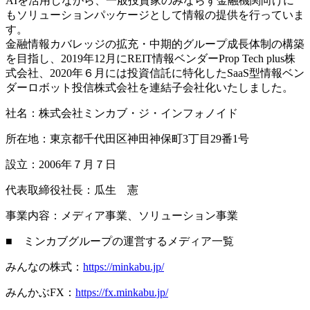
AIを活用しながら、一般投資家のみならず金融機関向けに
もソリューションパッケージとして情報の提供を行っていま
す。
金融情報カバレッジの拡充・中期的グループ成長体制の構築
を目指し、2019年12月にREIT情報ベンダーProp Tech plus株
式会社、2020年６月には投資信託に特化したSaaS型情報ベン
ダーロボット投信株式会社を連結子会社化いたしました。
社名：株式会社ミンカブ・ジ・インフォノイド
所在地：東京都千代田区神田神保町3丁目29番1号
設立：2006年７月７日
代表取締役社長：瓜生 憲
事業内容：メディア事業、ソリューション事業
■ ミンカブグループの運営するメディア一覧
みんなの株式：
https://minkabu.jp/
みんかぶFX：
https://fx.minkabu.jp/