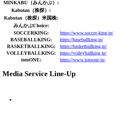
MINKABU（みんかぶ）:
Kabutan（株探）:
Kabutan（株探）米国株:
みんかぶChoice:
SOCCERKING:
https://www.soccer-king.jp/
BASEBALLKING:
https://baseballking.jp/
BASKETBALLKING:
https://basketballking.jp/
VOLLEYBALLKING:
https://volleyballking.jp/
totoONE:
https://www.totoone.jp/
Media Service Line-Up