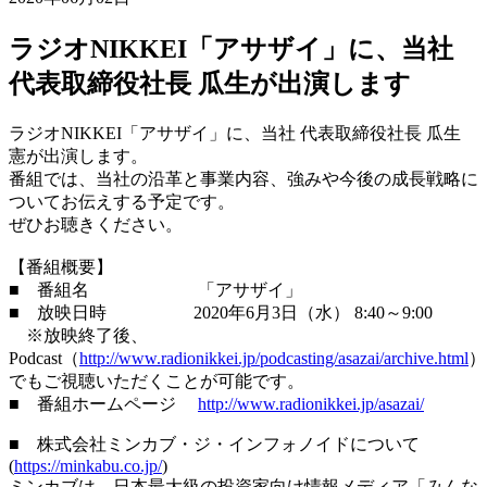
ラジオNIKKEI「アサザイ」に、当社
代表取締役社長 瓜生が出演します
ラジオNIKKEI「アサザイ」に、当社 代表取締役社長 瓜生
憲が出演します。
番組では、当社の沿革と事業内容、強みや今後の成長戦略に
ついてお伝えする予定です。
ぜひお聴きください。
【番組概要】
■ 番組名 「アサザイ」
■ 放映日時 2020年6月3日（水） 8:40～9:00
※放映終了後、
Podcast（
http://www.radionikkei.jp/podcasting/asazai/archive.html
）
でもご視聴いただくことが可能です。
■ 番組ホームページ
http://www.radionikkei.jp/asazai/
■ 株式会社ミンカブ・ジ・インフォノイドについて
(
https://minkabu.co.jp/
)
ミンカブは、日本最大級の投資家向け情報メディア「みんな