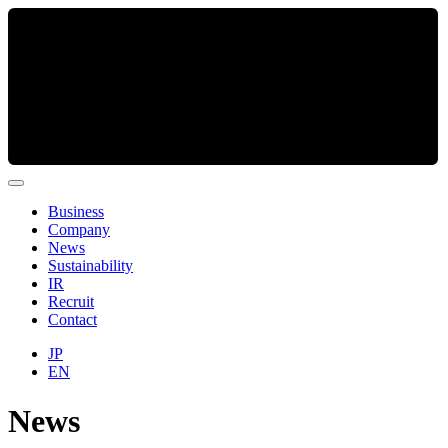
Business
Company
News
Sustainability
IR
Recruit
Contact
JP
EN
News