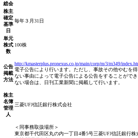
総会
株主
確定
毎年３月31日
基準
日
単元
株式
100株
数
http://kmasterplus.pronexus.co.jp/main/corp/m/3/m349/index.ht
公告
電子公告により行います。ただし、事故その他やむを得
掲載
ない事由によって電子公告による公告をすることができ
方法
ない場合は、日刊工業新聞に掲載して行います。
株主
名簿
三菱UFJ信託銀行株式会社
管理
人
＜同事務取扱場所＞
東京都千代田区丸の内一丁目4番5号三菱UFJ信託銀行株