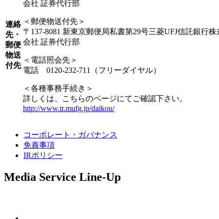
会社 証券代行部
＜郵便物送付先＞
連絡
〒137-8081 新東京郵便局私書第29号三菱UFJ信託銀行株
先・
会社 証券代行部
郵便
物送
＜電話照会先＞
付先
電話 0120-232-711（フリーダイヤル）
＜各種事務手続き＞
詳しくは、こちらのページにてご確認下さい。
http://www.tr.mufg.jp/daikou/
コーポレート・ガバナンス
免責事項
IRポリシー
Media Service Line-Up