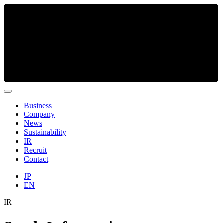
Business
Company
News
Sustainability
IR
Recruit
Contact
JP
EN
IR