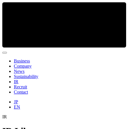
Business
Company
News
Sustainability
IR
Recruit
Contact
JP
EN
IR