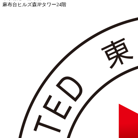
麻布台ヒルズ森JPタワー24階