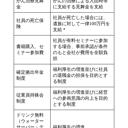
がん治療見舞
がんの治療による入院時等
金
に支給する見舞金を支給
社員が死亡した場合には、
社員の死亡保
遺族に対して一律100万円を
険
支給＊
社員が有料セミナーに参加
書籍購入、セ
する場合、事前承認が条件
ミナー参加費
のもと会社が費用を全額負
担
福利厚生の増進並びに社員
確定拠出年金
の退職金の担保を目的とす
制度
る制度
福利厚生の増進並びに経営
従業員持株会
への参画意識の向上を目的
制度
とする制度
ドリンク無料
（ウォーター
サーバー・テ
福利厚生の増進