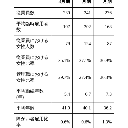
3月期
月期
月期
従業員数
239
241
236
平均臨時雇用者
197
202
168
数
従業員における
79
154
87
女性人数
従業員における
35.1%
37.1%
36.9%
女性比率
管理職における
29.7%
27.4%
30.3%
女性比率
平均勤続年数
5.4
6.7
7.3
(年)
平均年齢
41.9
40.1
36.2
障がい者雇用比
0.6%
0.6%
1.3%
率