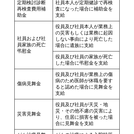
定期検討診断
社員本人が定期健診で再検
再検査費用補
査になった場合に補助金を
助金
支給
役員及び社員本人が業務上
の災害もしくは業務に起因
社員および社
しない事由により死亡した
員家族の死亡
場合に遺族に支給
弔慰金
役員及び社員の家族が死亡
した場合に弔慰金を支給
役員及び社員が業務上の傷
病のため医師が休職を要す
傷病見舞金
ると認めた場合に見舞金を
支給
役員及び社員が天災・地
災・その他不慮の災害によ
災害見舞金
り、住居に損害を被った場
合に見舞金を支給