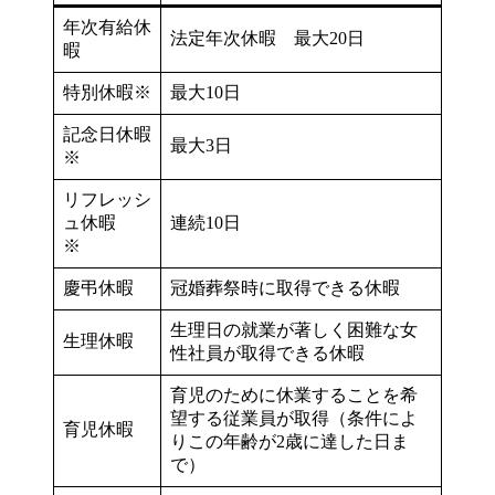
年次有給休
法定年次休暇 最大20日
暇
特別休暇※
最大10日
記念日休暇
最大3日
※
リフレッシ
ュ休暇
連続10日
※
慶弔休暇
冠婚葬祭時に取得できる休暇
生理日の就業が著しく困難な女
生理休暇
性社員が取得できる休暇
育児のために休業することを希
望する従業員が取得（条件によ
育児休暇
りこの年齢が2歳に達した日ま
で）