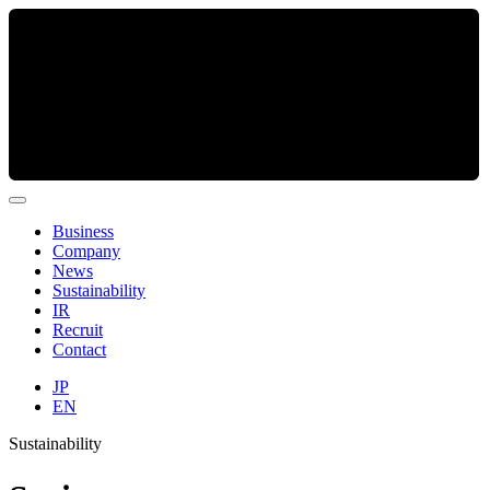
Business
Company
News
Sustainability
IR
Recruit
Contact
JP
EN
Sustainability