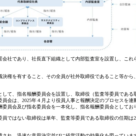
置会社であり、社長直下組織として内部監査室を設置し、これら
議決権を有すること、その全員が社外取締役であること等から、
として、指名報酬委員会を設置し、取締役（監査等委員である
員会は、2025年４月より役員人事と報酬決定のプロセスを
酬委員会及び指名委員会を一本化し、指名報酬委員会としてお
委員ではない取締役は単年、監査等委員である取締役の任期は
成され、迅速な意思決定並びに経営活動の効率化を図っていま