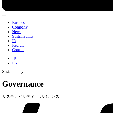
Business
Company
News
Sustainability
IR
Recruit
Contact
JP
EN
Sustainability
Governance
サステナビリティ ─ ガバナンス