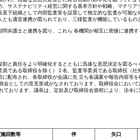
め、サステナビリティ経営に関する基本方針や戦略、マテリア
長直下組織として内部監査室を設置して独立的な監査が可能な体
人とも適宜連携が図られており、三様監査が機能しているもの
顧問弁護士と連携を図り、これら 各機関が相互に密接に連携す
の役割と責任をより明確化するとともに迅速な意思決定を図る
等委員である取締役を除く）２名、監査等委員である取締役（社
前に配布され、各取締役が会議に先 立ち各議案や報告内容等を
委員会としての意見形成がなされております。取締役会において
されております。議長は、定款及び取締役会規程により、法令に
実施回数等
伴
矢口