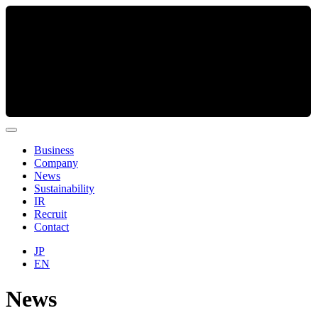
Business
Company
News
Sustainability
IR
Recruit
Contact
JP
EN
News