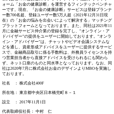
ォーム「お金の健康診断」を運営するフィンテックベンチャ
ーです。現在、『お金の健康診断』サービスは登録プランナ
ー数700名超、登録ユーザー数5万人超（2021年12月31日現
在）の「お金の悩みを出会いによって解決する」マッチング
プラットフォームとなっております。また、同社は2021年11
月に⾦融サービス仲介業の登録を完了し、"オンライン・ア
ドバイザー"の提供をユーザーに開始しております。"オンラ
イン・アドバイザー"は、チャットやビデオ会議システムな
どを通し、資産形成アドバイスをユーザーに提供するサービ
スで、金融商品取引に係る手数料は、外務員ライセンスを持
つ営業担当者から直接アドバイスを受けられるにも関わら
ず、ネット口座のものと同水準となっております。なお、同
社は2020年7月に株式会社お金のデザインよりMBOを実施し
ております。
社名 ： 株式会社400F
所在地： 東京都中央区日本橋兜町８－１
設立 ： 2017年11月1日
代表取締役社長： 中村 仁