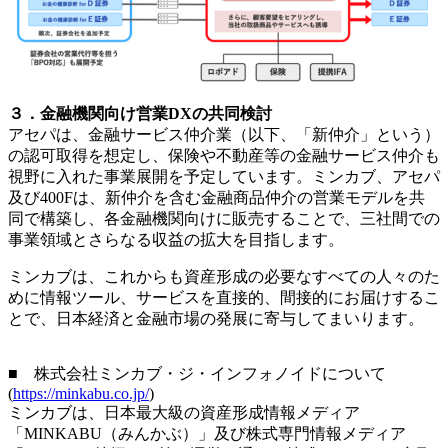
３．金融機関向け営業DXの共同検討
アセパは、金融サービス仲介業（以下、「新仲介」という）
の認可取得を想定し、保険や不動産等の金融サービス仲介も
視野に入れた事業展開を予定しています。ミンカブ、アセパ
及び400Fは、新仲介を含む金融商品仲介の営業モデルを共
同で構築し、各金融機関向けに販売することで、三社間での
事業領域とさらなる収益の拡大を目指します。
ミンカブは、これからも資産形成の必要なすべての人々のた
めに情報ツール、サービスを直接的、間接的にお届けするこ
とで、日本経済と金融市場の発展に寄与してまいります。
■ 株式会社ミンカブ・ジ・インフォノイドについて
(
https://minkabu.co.jp/
)
ミンカブは、日本最大級の資産形成情報メディア
「MINKABU（みんかぶ）」及び株式専門情報メディア