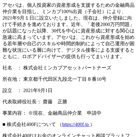
アセパは、個人投資家の資産形成を支援するための金融商品
仲介業を目指し、ミンカブ100%出資（子会社）により、
2021年9月１日に設立いたしました。現在は、仲介登録に向
けて手続きを進めております。近年、「老後2000万円問題」
が話題になった以降、30代を中心に資産形成に対する関心は
急速に高まっています。アセパは、これから資産形成を始め
る若年層や自己のスキルや時間的制約によって自己運用が困
難な状況にいる層に向けて、デジタル接客による支援すると
ともに、ロボアドバイザーの提供も行ってまいります。
社名 ： 株式会社ミンカブアセットパートナーズ
所在地： 東京都千代田区九段北一丁目８番10号
設立 ： 2021年9月1日
代表取締役社長： 齋藤 正勝
事業内容： ※現在、金融商品仲介業 申請中
■ 株式会社400Fについて （
https://400f.jp
）
株式会社400Fはお金のオンラインチャット相談プラットフ