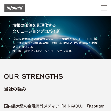
情報の価値を具現化する
ソリューションプロバイダ
『国内最大級の金融情報メディア「Kabutan（株探）」』×『幅
広い金融各社との顧客基盤』で培ったBtoCとBtoBの知見の相乗
効果を提供する
唯一無二のテクノロジーソリューション事業
OUR STRENGTHS
当社の強み
国内最大級の金融情報メディア「MINKABU」「Kabutan