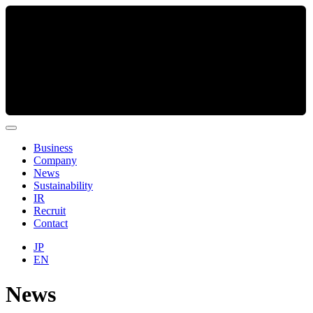
Business
Company
News
Sustainability
IR
Recruit
Contact
JP
EN
News