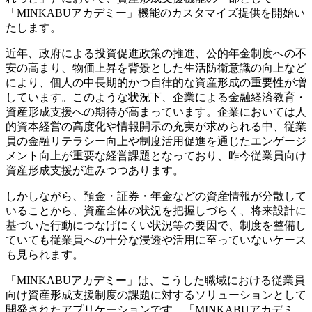
「MINKABUアカデミー」機能のカスタマイズ提供を開始い
たします。
近年、政府による投資促進政策の推進、公的年金制度への不
安の高まり、物価上昇を背景とした生活防衛意識の向上など
により、個人の中長期的かつ自律的な資産形成の重要性が増
しています。このような状況下、企業による金融経済教育・
資産形成支援への期待が高まっています。企業においては人
的資本経営の高度化や情報開示の充実が求められる中、従業
員の金融リテラシー向上や制度活用促進を通じたエンゲージ
メント向上が重要な経営課題となっており、昨今従業員向け
資産形成支援が進みつつあります。
しかしながら、預金・証券・年金などの資産情報が分散して
いることから、資産全体の状況を把握しづらく、将来設計に
基づいた行動につなげにくい状況等の要因で、制度を整備し
ていても従業員への十分な浸透や活用に至っていないケース
も見られます。
「MINKABUアカデミー」は、こうした職域における従業員
向け資産形成支援制度の課題に対するソリューションとして
開発されたアプリケーションです。「MINKABUアカデミ