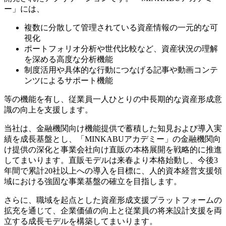
ー」には、
複数に分散して管理されている資産情報の一元的な可
視化
ポートフォリオ分析や世代比較など、資産状況の理解
を深める高度な分析機能
制度活用や具体的な行動につなげる記事や動画コンテ
ンツによるサポート機能
等の機能を有し、従業員一人ひとりの中長期的な資産形成意
識の向上を支援します。
当社は、金融機関向け機能提供で蓄積した知見および導入実
績を成長基盤とし、「MINKABUアカデミー」の金融機関向
け提供の深化と事業会社向け直販の本格展開を戦略的に推進
してまいります。直販モデルは来春より本格始動し、今後3
年間で累計20社以上への導入を目標に、人的資本経営支援領
域における強固な事業基盤の確立を目指します。
さらに、職域を起点とした資産形成支援プラットフォームの
拡充を通じて、企業価値の向上と従業員の将来設計支援を両
立する成長モデルを構築してまいります。