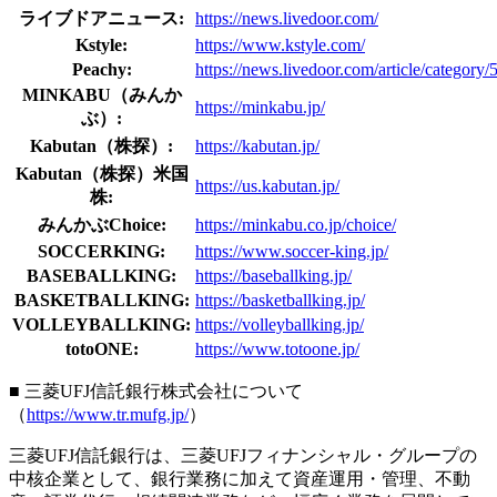
ライブドアニュース:
https://news.livedoor.com/
Kstyle:
https://www.kstyle.com/
Peachy:
https://news.livedoor.com/article/category/
MINKABU（みんか
https://minkabu.jp/
ぶ）:
Kabutan（株探）:
https://kabutan.jp/
Kabutan（株探）米国
https://us.kabutan.jp/
株:
みんかぶChoice:
https://minkabu.co.jp/choice/
SOCCERKING:
https://www.soccer-king.jp/
BASEBALLKING:
https://baseballking.jp/
BASKETBALLKING:
https://basketballking.jp/
VOLLEYBALLKING:
https://volleyballking.jp/
totoONE:
https://www.totoone.jp/
■ 三菱UFJ信託銀行株式会社について
（
https://www.tr.mufg.jp/
）
三菱UFJ信託銀行は、三菱UFJフィナンシャル・グループの
中核企業として、銀行業務に加えて資産運用・管理、不動