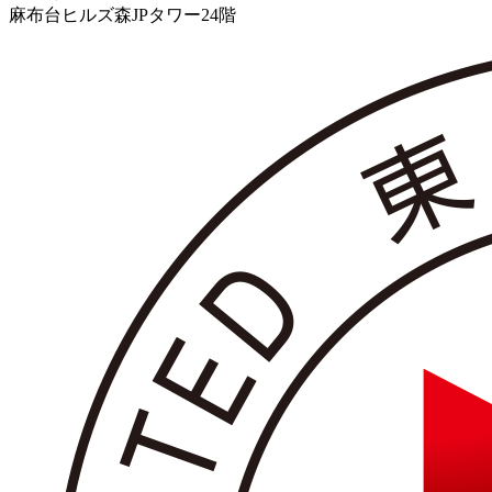
麻布台ヒルズ森JPタワー24階