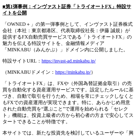
■第1弾事例：インヴァスト証券「トライオートFX」特設サ
イトを公開
「OWNED＋」の第一弾事例として、インヴァスト証券株式
会社（本社：東京都港区、代表取締役社長：伊藤 誠規）が
提供するFX自動売買サービスである「トライオートFX」の
魅力を伝える特設サイトを、金融情報メディア
「MINKABU（みんかぶ）」ドメイン内に公開しました。
特設サイトURL：
https://invast-ad.minkabu.jp/
（MINKABUドメイン：
https://minkabu.jp/
）
「トライオートFX」は、FXや（外国為替証拠金取引）の売
買を自動化する資産運用サービスです。設定したルールに基
づき、自動で取引を行うため、相場を常にチェックしなくと
もFXでの資産運用が実現できます。特に、あらかじめ用意
された自動売買を“選ぶこと”で運用を始められる「セレク
ト」機能は、投資上級者の方から初心者の方まで安心してス
タートできることが特徴です。
本サイトでは、新たな投資先を検討しているユーザーや「興