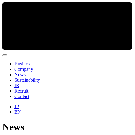
Business
Company
News
Sustainability
IR
Recruit
Contact
JP
EN
News