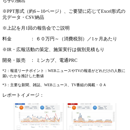
ち手の抽出
※PPT形式（約6～10ページ）、ご要望に応じてExcel形式の
元データ・CSV納品
※上記を月1回の報告会でご説明
料金 ： ６０万円～（消費税別）／1ヶ月あたり
※IR・広報活動の策定、施策実行は個別見積もり
開発・販売 ： ミンカブ、電通PRC
*2：報道リーチポイント：WEBニュースやTVの報道がどれだけの人数に
届いたかを推計した数値
*3：主要な新聞、雑誌、WEBニュース、TV番組の掲載・ＯＡ
レポートイメージ：