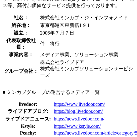
ス等、高付加価値なサービス提供を行っております。
社名：
株式会社ミンカブ・ジ・インフォノイド
所在地：
東京都港区東新橋1-9-1
設立：
2006年７月７日
代表取締役社
伴 将行
長：
事業内容：
メディア事業、ソリューション事業
株式会社ライブドア
株式会社ミンカブソリューションサービシ
グループ会社：
ーズ
■ ミンカブグループの運営するメディア一覧
livedoor:
https://www.livedoor.com/
ライブドアブログ:
https://blog.livedoor.com/
ライブドアニュース:
https://news.livedoor.com/
Kstyle:
https://www.kstyle.com/
Peachy:
https://news.livedoor.com/article/category/