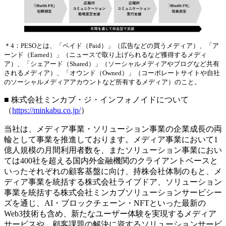
＊4：PESOとは、「ペイド（Paid）」（広告などの買うメディア）、「ア
ーンド（Earned）」（ニュースで取り上げられるなど獲得するメディ
ア）、「シェアード（Shared）」（ソーシャルメディアやブログなど共有
されるメディア）、「オウンド（Owned）」（コーポレートサイトや自社
のソーシャルメディアアカウントなど所有するメディア）のこと。
■ 株式会社ミンカブ・ジ・インフォノイドについて
（
https://minkabu.co.jp/
）
当社は、メディア事業・ソリューション事業の企業成長の両
輪として事業を推進しております。メディア事業において1
億人規模の月間利用者数を、またソリューション事業におい
ては400社を超える国内外金融機関のクライアントベースと
いったそれぞれの顧客基盤に向け、持株会社体制のもと、メ
ディア事業を統括する株式会社ライブドア、ソリューション
事業を統括する株式会社ミンカブソリューションサービシー
ズを通じ、AI・ブロックチェーン・NFTといった最新の
Web3技術も含め、新たなユーザー体験を実現するメディア
サービスや、顧客課題の解決に資するソリューションサービ