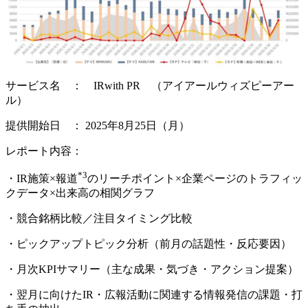
サービス名 ： IRwith PR （アイアールウィズピーアー
ル）
提供開始日 ： 2025年8月25日（月）
レポート内容：
*3
・IR施策×報道
のリーチポイント×企業ページのトラフィッ
クデータ×出来高の相関グラフ
・競合銘柄比較／注目タイミング比較
・ピックアップトピック分析（前月の話題性・反応要因）
・月次KPIサマリー（主な成果・気づき・アクション提案）
・翌月に向けたIR・広報活動に関連する情報発信の課題・打