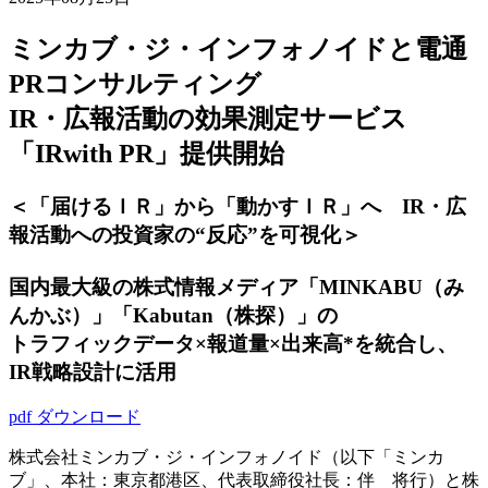
ミンカブ・ジ・インフォノイドと電通
PRコンサルティング
IR・広報活動の効果測定サービス
「IRwith PR」提供開始
＜「届けるＩＲ」から「動かすＩＲ」へ IR・広
報活動への投資家の“反応”を可視化＞
国内最大級の株式情報メディア「MINKABU（み
んかぶ）」「Kabutan（株探）」の
トラフィックデータ×報道量×出来高*を統合し、
IR戦略設計に活用
pdf ダウンロード
株式会社ミンカブ・ジ・インフォノイド（以下「ミンカ
ブ」、本社：東京都港区、代表取締役社長：伴 将行）と株