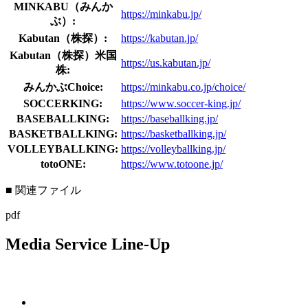
MINKABU（みんか
https://minkabu.jp/
ぶ）:
Kabutan（株探）:
https://kabutan.jp/
Kabutan（株探）米国
https://us.kabutan.jp/
株:
みんかぶChoice:
https://minkabu.co.jp/choice/
SOCCERKING:
https://www.soccer-king.jp/
BASEBALLKING:
https://baseballking.jp/
BASKETBALLKING:
https://basketballking.jp/
VOLLEYBALLKING:
https://volleyballking.jp/
totoONE:
https://www.totoone.jp/
■ 関連ファイル
pdf
Media Service Line-Up