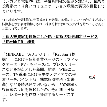
ミンカブと電通PRCは、今後も両社の強みを活かし、企業と
投資家のより良いコミュニケーション環境の実現を目指して
まいります。
*1：株式が一定期間に売買成立した数量。株価のトレンドの強さや相場の
転換点を示す参考指標とされ、株価分析において先行性を持つことがある
と言われています。
・個人投資家を対象にしたIR・広報の効果測定サービス
「IRwith PR」概要
「MINKABU（みんかぶ）」「Kabutan（株
探）」における個別企業ページのトラフィッ
クデータ（PV）をベースに、プレスリリー
スなどを起点とした新聞、雑誌、WEBニュ
ース、TV番組における主要メディアでの報
道リーチポイント*2、株式取引推移（出来
高）などを時系列で追いながら、どの施策が
投資家の反応を喚起したのかを計測・分析
し、レポートを作成・提供するサービスで
す。