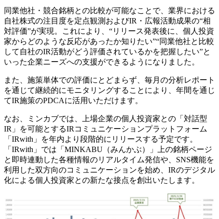
同業他社・競合銘柄との比較が可能なことで、業界における
自社株式の注目度を定点観測およびIR・広報活動成果の“相
対評価”が実現。これにより、“リリース発表後に、個人投資
家からどのような反応があったか知りたい”“同業他社と比較
して自社のIR活動がどう評価されているかを把握したい”と
いった企業ニーズへの支援ができるようになりました。
また、施策単体での評価にとどまらず、毎月の分析レポート
を通じて継続的にモニタリングすることにより、年間を通じ
てIR施策のPDCAに活用いただけます。
なお、ミンカブでは、上場企業の個人投資家との「対話型
IR」を可能とするIRコミュニケーションプラットフォーム
「IRwith」を年内より段階的にリリースする予定です。
「IRwith」では「MINKABU（みんかぶ）」上の銘柄ページ
と即時連動した各種情報のリアルタイム発信や、SNS機能を
利用した双方向のコミュニケーションを始め、IRのデジタル
化による個人投資家との新たな接点を創出いたします。