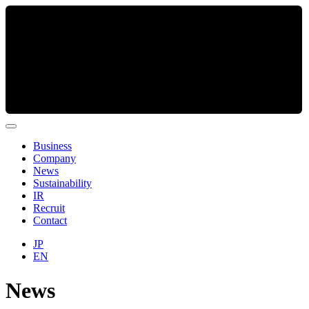
Business
Company
News
Sustainability
IR
Recruit
Contact
JP
EN
News