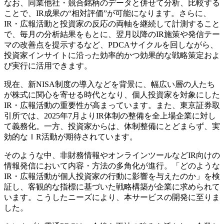
なお、同業他社・競合銘柄のデータと併せて分析、比較する
ことで、IR成果の“相対評価”が可能になります。さらに、
IR・広報活動と投資家の反応の両軸を継続して計測すること
で、毎月の分析結果をもとに、翌月以降のIR施策や発信テー
マの改善点を提示するなど、PDCAサイクルを回しながら、
投資家インサイトに沿った効率的かつ効果的な戦略策定およ
び実行に活用できます。
現在、新NISA制度の導入などを背景に、幅広い層の人たち
が株式に関心を寄せる時代となり、個人投資家を対象にした
IR・広報活動の重要性が高まっています。また、東京証券取
引所では、2025年7月よりIR体制の整備を全上場企業に対し
て義務化。一方、投資家からは、体制整備にとどまらず、実
効的なＩR活動が期待されています。
そのような中、非財務情報やオンラインツールなどIR向けの
情報発信において内容・方法の多角化が進行。「どのような
IR・広報活動が個人投資家の行動に影響を与えたのか」を検
証し、客観的な指標に基づいた戦略構築が企業に求められて
います。こうしたニーズにより、本サービスの開発に至りま
した。