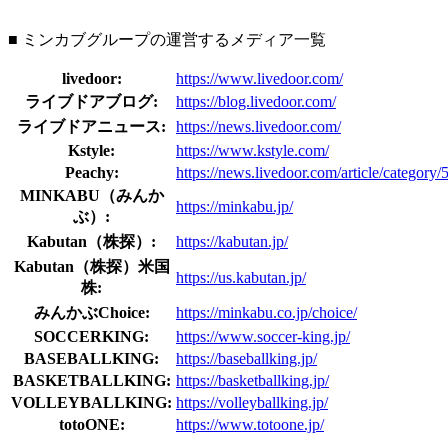
■ ミンカブグループの運営するメディア一覧
livedoor:
https://www.livedoor.com/
ライブドアブログ:
https://blog.livedoor.com/
ライブドアニュース:
https://news.livedoor.com/
Kstyle:
https://www.kstyle.com/
Peachy:
https://news.livedoor.com/article/category/
MINKABU（みんか
https://minkabu.jp/
ぶ）:
Kabutan（株探）:
https://kabutan.jp/
Kabutan（株探）米国
https://us.kabutan.jp/
株:
みんかぶChoice:
https://minkabu.co.jp/choice/
SOCCERKING:
https://www.soccer-king.jp/
BASEBALLKING:
https://baseballking.jp/
BASKETBALLKING:
https://basketballking.jp/
VOLLEYBALLKING:
https://volleyballking.jp/
totoONE:
https://www.totoone.jp/