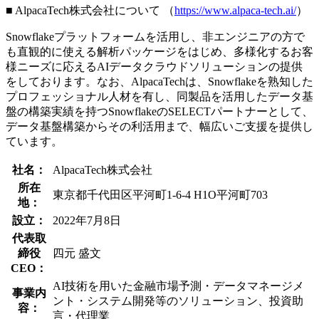
■ AlpacaTech株式会社について （
https://www.alpaca-tech.ai/
）
Snowflakeプラットフォームを活用し、非エンジニアの方で
も直観的に使える解析パッケージをはじめ、多様化するお客
様ニーズに応えるAIデータクラウドソリューションの提供
をしております。なお、AlpacaTechは、Snowflakeを熟知した
プロフェッショナル人材を有し、同製品を活用したデータ基
盤の構築実績を持つSnowflakeのSELECTパートナーとして、
データ基盤構築からその利活用まで、幅広いご支援を提供し
ています。
社名：
AlpacaTech株式会社
所在
東京都千代田区平河町1-6-4 H1O平河町703
地：
設立：
2022年7月8日
代表取
締役
四元 盛文
CEO：
AI技術を用いた金融市場予測・データマネージメ
事業内
ント・システム開発等のソリューション、投資助
容：
言・代理業