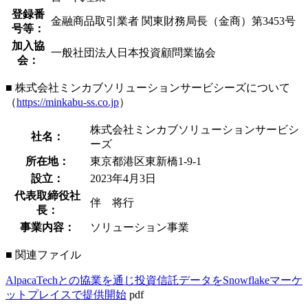
登録番
金融商品取引業者 関東財務局長（金商）第3453号
号等：
加入協
一般社団法人日本投資顧問業協会
会：
■ 株式会社ミンカブソリューションサービシーズについて
（
https://minkabu-ss.co.jp
）
株式会社ミンカブソリューションサービシ
社名：
ーズ
所在地：
東京都港区東新橋1-9-1
設立：
2023年4月3日
代表取締役社
伴 将行
長：
事業内容：
ソリューション事業
■ 関連ファイル
AlpacaTechとの協業を通じ投資信託データをSnowflakeマーケ
ットプレイスで提供開始
pdf