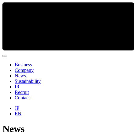
Business
Company
News
Sustainability
IR
Recruit
Contact
JP
EN
News