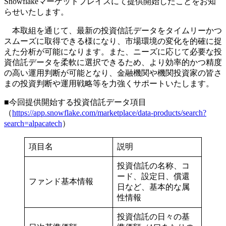
Snowflakeマーケットプレイスにて提供開始したことをお知
らせいたします。
本取組を通じて、最新の投資信託データをタイムリーかつ
スムーズに取得できる様になり、市場環境の変化を的確に捉
えた分析が可能になります。また、ニーズに応じて必要な投
資信託データを柔軟に選択できるため、より効率的かつ精度
の高い運用判断が可能となり、金融機関や機関投資家の皆さ
まの投資判断や運用戦略等を力強くサポートいたします。
■今回提供開始する投資信託データ項目
（
https://app.snowflake.com/marketplace/data-products/search?
search=alpacatech
）
項目名
説明
投資信託の名称、コ
ード、設定日、償還
ファンド基本情報
日など、基本的な属
性情報
投資信託の日々の基