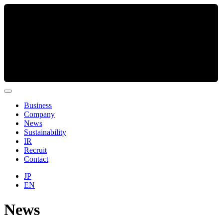
Business
Company
News
Sustainability
IR
Recruit
Contact
JP
EN
News