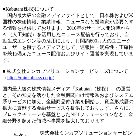
■
Kabutan(株探)について
国内最大級の金融メディアサイトとして、日本株および米
国株の株価情報、業績情報、ニュースなど投資家が必要とす
る情報を提供しております。 2010年のサービス開始時から
AI（人工知能）を活用したニュース配信を行っており、自
動生成エンジン等の活用により、月間約600万人のユニーク
ユーザーを擁するメディアとして、速報性・網羅性・正確性
を兼ね備えたニュース配信およびサイト運営を実現していま
す。
■ 株式会社ミンカブソリューションサービシーズについて
（
https://minkabu-ss.co.jp
）
国内最大級の株式情報メディア「Kabutan（株探）」の運営
と、その知見を活かした金融機関向け情報系およびシステム
系サービスに加え、金融商品仲介業を開始し、資産形成層の
拡大に貢献する金融サービスを提供しております。さらに、
ブロックチェーンを基盤としたNFTソリューションなど、金
融分野を超えた領域へ事業を拡大しております。
株式会社ミンカブソリューションサービシ
社名：