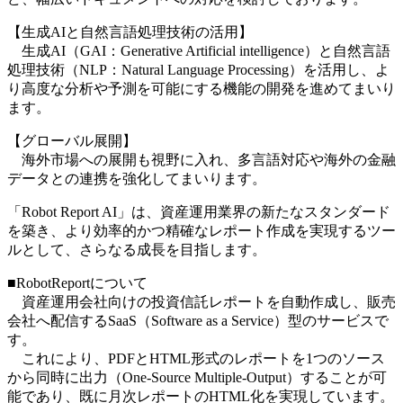
【生成AIと自然言語処理技術の活用】
生成AI（GAI：Generative Artificial intelligence）と自然言語
処理技術（NLP：Natural Language Processing）を活用し、よ
り高度な分析や予測を可能にする機能の開発を進めてまいり
ます。
【グローバル展開】
海外市場への展開も視野に入れ、多言語対応や海外の金融
データとの連携を強化してまいります。
「Robot Report AI」は、資産運用業界の新たなスタンダード
を築き、より効率的かつ精確なレポート作成を実現するツー
ルとして、さらなる成長を目指します。
■
RobotReportについて
資産運用会社向けの投資信託レポートを自動作成し、販売
会社へ配信するSaaS（Software as a Service）型のサービスで
す。
これにより、PDFとHTML形式のレポートを1つのソース
から同時に出力（One-Source Multiple-Output）することが可
能であり、既に月次レポートのHTML化を実現しています。