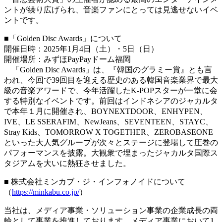
ントが繰り広げられ、音楽ファンにとっては見逃せないイベ
ントです。
■「Golden Disc Awards」について
開催日時：2025年1月4日（土）・5日（日）
開催場所：みずほPayPayドーム福岡
「Golden Disc Awards」は、『韓国のグラミー賞』とも言
われ、今回で39回目を迎える歴史のある韓国音楽業界で最大
級の音楽アワードで、今年活躍したK-POPスターが一堂に会
する特別なイベントです。前回はインドネシアのジャカルタ
で本年１月に開催され、BOYNEXTDOOR、ENHYPEN、
IVE、LE SSERAFIM、NewJeans、SEVENTEEN、STAYC、
Stray Kids、TOMORROW X TOGETHER、ZEROBASEONE
といった大人気グループが次々とステージに登場して圧巻の
パフォーマンスを披露。大観衆で埋まったジャカルタ国際ス
タジアムを大いに熱狂させました。
■ 株式会社ミンカブ・ジ・インフォノイドについて
（
https://minkabu.co.jp/
）
当社は、メディア事業・ソリューション事業の企業成長の両
輪として事業を推進しております。メディア事業において1