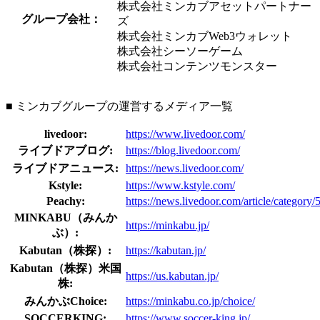
株式会社ミンカブアセットパートナー
グループ会社：
ズ
株式会社ミンカブWeb3ウォレット
株式会社シーソーゲーム
株式会社コンテンツモンスター
■ ミンカブグループの運営するメディア一覧
livedoor:
https://www.livedoor.com/
ライブドアブログ:
https://blog.livedoor.com/
ライブドアニュース:
https://news.livedoor.com/
Kstyle:
https://www.kstyle.com/
Peachy:
https://news.livedoor.com/article/category/
MINKABU（みんか
https://minkabu.jp/
ぶ）:
Kabutan（株探）:
https://kabutan.jp/
Kabutan（株探）米国
https://us.kabutan.jp/
株:
みんかぶChoice:
https://minkabu.co.jp/choice/
SOCCERKING:
https://www.soccer-king.jp/