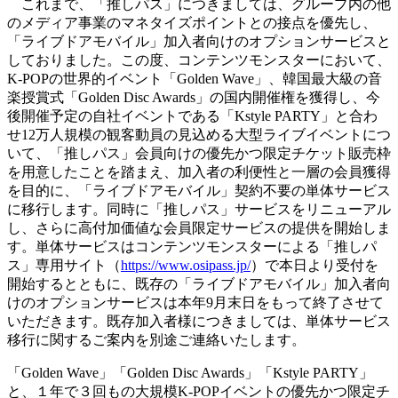
これまで、「推しパス」につきましては、グループ内の他
のメディア事業のマネタイズポイントとの接点を優先し、
「ライブドアモバイル」加入者向けのオプションサービスと
しておりました。この度、コンテンツモンスターにおいて、
K-POPの世界的イベント「Golden Wave」、韓国最大級の音
楽授賞式「Golden Disc Awards」の国内開催権を獲得し、今
後開催予定の自社イベントである「Kstyle PARTY」と合わ
せ12万人規模の観客動員の見込める大型ライブイベントにつ
いて、「推しパス」会員向けの優先かつ限定チケット販売枠
を用意したことを踏まえ、加入者の利便性と一層の会員獲得
を目的に、「ライブドアモバイル」契約不要の単体サービス
に移行します。同時に「推しパス」サービスをリニューアル
し、さらに高付加価値な会員限定サービスの提供を開始しま
す。単体サービスはコンテンツモンスターによる「推しパ
ス」専用サイト（
https://www.osipass.jp/
）で本日より受付を
開始するとともに、既存の「ライブドアモバイル」加入者向
けのオプションサービスは本年9月末日をもって終了させて
いただきます。既存加入者様につきましては、単体サービス
移行に関するご案内を別途ご連絡いたします。
「Golden Wave」「Golden Disc Awards」「Kstyle PARTY」
と、１年で３回もの大規模K-POPイベントの優先かつ限定チ