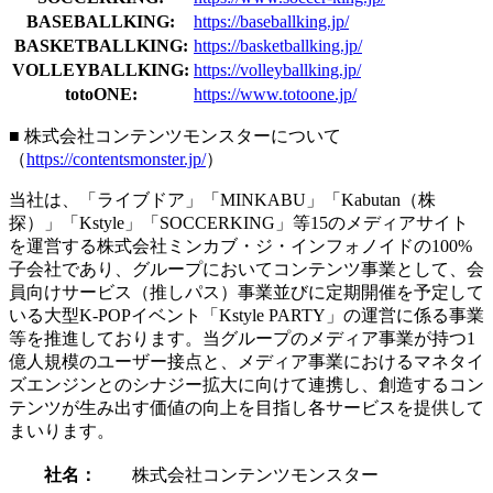
BASEBALLKING:
https://baseballking.jp/
BASKETBALLKING:
https://basketballking.jp/
VOLLEYBALLKING:
https://volleyballking.jp/
totoONE:
https://www.totoone.jp/
■ 株式会社コンテンツモンスターについて
（
https://contentsmonster.jp/
）
当社は、「ライブドア」「MINKABU」「Kabutan（株
探）」「Kstyle」「SOCCERKING」等15のメディアサイト
を運営する株式会社ミンカブ・ジ・インフォノイドの100%
子会社であり、グループにおいてコンテンツ事業として、会
員向けサービス（推しパス）事業並びに定期開催を予定して
いる大型K-POPイベント「Kstyle PARTY」の運営に係る事業
等を推進しております。当グループのメディア事業が持つ1
億人規模のユーザー接点と、メディア事業におけるマネタイ
ズエンジンとのシナジー拡大に向けて連携し、創造するコン
テンツが生み出す価値の向上を目指し各サービスを提供して
まいります。
社名：
株式会社コンテンツモンスター