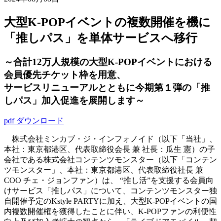
大型K-POPイベントの複数開催を機に
「推しパス」を単体サービスへ移行
～合計12万人規模の大型K-POPイベントにおける
会員優先チケット枠を用意、
サービスリニューアルとともに今期第１弾の「推
しパス」加入促進を展開します～
pdf ダウンロード
株式会社ミンカブ・ジ・インフォノイド（以下「当社」、
本社：東京都港区、代表取締役会長 兼 社長：瓜生 憲）の子
会社である株式会社コンテンツモンスター（以下「コンテン
ツモンスター」、本社：東京都港区、代表取締役社長 兼
COO チェ・ジョンファン）は、 “推し活”を支援する会員向
けサービス「推しパス」について、コンテンツモンスター独
自開催予定のKstyle PARTYに加え、大型K-POPイベントの国
内複数開催権を獲得したことに伴い、K-POPファンの利便性