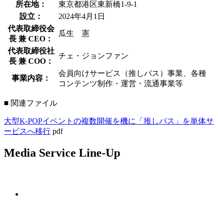
所在地：
東京都港区東新橋1-9-1
設立：
2024年4月1日
代表取締役会
瓜生 憲
長 兼 CEO：
代表取締役社
チェ・ジョンファン
長 兼 COO：
会員向けサービス（推しパス）事業、各種
事業内容：
コンテンツ制作・運営・流通事業等
■ 関連ファイル
大型K-POPイベントの複数開催を機に「推しパス」を単体サ
ービスへ移行
pdf
Media Service Line-Up