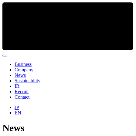
Business
Company
News
Sustainability
IR
Recruit
Contact
JP
EN
News