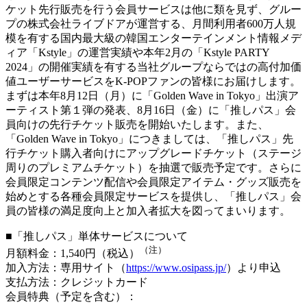
ケット先行販売を行う会員サービスは他に類を見ず、グルー
プの株式会社ライブドアが運営する、月間利用者600万人規
模を有する国内最大級の韓国エンターテインメント情報メデ
ィア「Kstyle」の運営実績や本年2月の「Kstyle PARTY
2024」の開催実績を有する当社グループならではの高付加価
値ユーザーサービスをK-POPファンの皆様にお届けします。
まずは本年8月12日（月）に「Golden Wave in Tokyo」出演ア
ーティスト第１弾の発表、8月16日（金）に「推しパス」会
員向けの先行チケット販売を開始いたします。また、
「Golden Wave in Tokyo」につきましては、「推しパス」先
行チケット購入者向けにアップグレードチケット（ステージ
周りのプレミアムチケット）を抽選で販売予定です。さらに
会員限定コンテンツ配信や会員限定アイテム・グッズ販売を
始めとする各種会員限定サービスを提供し、「推しパス」会
員の皆様の満足度向上と加入者拡大を図ってまいります。
■「推しパス」単体サービスについて
（注）
月額料金：1,540円（税込）
加入方法：専用サイト（
https://www.osipass.jp/
）より申込
支払方法：クレジットカード
会員特典（予定を含む）：