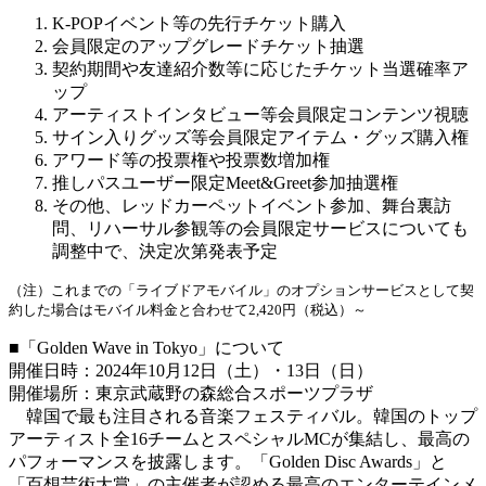
K-POPイベント等の先行チケット購入
会員限定のアップグレードチケット抽選
契約期間や友達紹介数等に応じたチケット当選確率ア
ップ
アーティストインタビュー等会員限定コンテンツ視聴
サイン入りグッズ等会員限定アイテム・グッズ購入権
アワード等の投票権や投票数増加権
推しパスユーザー限定Meet&Greet参加抽選権
その他、レッドカーペットイベント参加、舞台裏訪
問、リハーサル参観等の会員限定サービスについても
調整中で、決定次第発表予定
（注）これまでの「ライブドアモバイル」のオプションサービスとして契
約した場合はモバイル料金と合わせて2,420円（税込）～
■「Golden Wave in Tokyo」について
開催日時：2024年10月12日（土）・13日（日）
開催場所：東京武蔵野の森総合スポーツプラザ
韓国で最も注目される音楽フェスティバル。韓国のトップ
アーティスト全16チームとスペシャルMCが集結し、最高の
パフォーマンスを披露します。「Golden Disc Awards」と
「百想芸術大賞」の主催者が認める最高のエンターテインメ