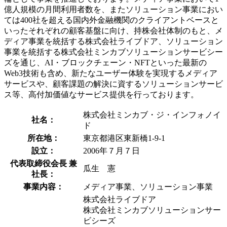
億人規模の月間利用者数を、またソリューション事業におい
ては400社を超える国内外金融機関のクライアントベースと
いったそれぞれの顧客基盤に向け、持株会社体制のもと、メ
ディア事業を統括する株式会社ライブドア、ソリューション
事業を統括する株式会社ミンカブソリューションサービシー
ズを通じ、AI・ブロックチェーン・NFTといった最新の
Web3技術も含め、新たなユーザー体験を実現するメディア
サービスや、顧客課題の解決に資するソリューションサービ
ス等、高付加価値なサービス提供を行っております。
株式会社ミンカブ・ジ・インフォノイ
社名：
ド
所在地：
東京都港区東新橋1-9-1
設立：
2006年７月７日
代表取締役会長 兼
瓜生 憲
社長：
事業内容：
メディア事業、ソリューション事業
株式会社ライブドア
株式会社ミンカブソリューションサー
ビシーズ