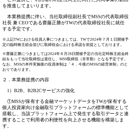
を推進してまいります。
本業務提携に伴い、当社取締役副社長でMSSの代表取締役
社長 兼 CEOである齋藤正勝がTWの代表取締役社長に就任
する予定です。
※上記TWにおける役員人事につきましては、TWで2024年７月１日開催予
定の臨時株主総会並びに取締役会における承認を前提としております。
※齋藤正勝につきましては2024年６月28日開催予定の当社定時株主総会終
結をもって当社取締役は退任し、MSS取締役（非常勤）となる予定です。
なお、MSSの本件実施後の役員体制は「４．今後のMSSの経営体制」のと
おりであります。
２．本業務提携の内容
1）B2B、B2B2Cサービスの強化
①MSSが保有する金融マーケットデータをTWが保有する
個人投資家向け金融取引プラットフォームの標準機能として
搭載し、当該プラットフォーム上で発生する取引データと連
携することで利用者の利便性を向上させる機能を構築しま
す。