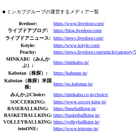
■ ミンカブグループの運営するメディア一覧
livedoor:
https://www.livedoor.com/
ライブドアブログ:
https://blog.livedoor.com/
ライブドアニュース:
https://news.livedoor.com/
Kstyle:
https://www.kstyle.com/
Peachy:
https://news.livedoor.com/article/category/
MINKABU（みんか
https://minkabu.jp/
ぶ）:
Kabutan（株探）:
https://kabutan.jp/
Kabutan（株探）米国
https://us.kabutan.jp/
株:
みんかぶChoice:
https://minkabu.co.jp/choice/
SOCCERKING:
https://www.soccer-king.jp/
BASEBALLKING:
https://baseballking.jp/
BASKETBALLKING:
https://basketballking.jp/
VOLLEYBALLKING:
https://volleyballking.jp/
totoONE:
https://www.totoone.jp/