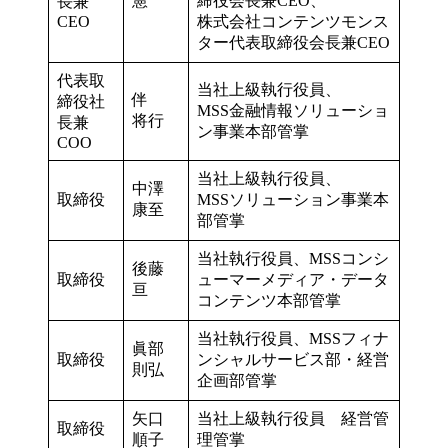
憲
締役会長兼CEO、
長兼
CEO
株式会社コンテンツモンス
ター代表取締役会長兼CEO
代表取
当社上級執行役員、
伴
締役社
MSS金融情報ソリューショ
将行
長兼
ン事業本部管掌
COO
当社上級執行役員、
中澤
取締役
MSSソリューション事業本
康至
部管掌
当社執行役員、MSSコンシ
後藤
取締役
ューマーメディア・データ
亘
コンテンツ本部管掌
当社執行役員、MSSフィナ
眞部
取締役
ンシャルサービス部・経営
則弘
企画部管掌
矢口
当社上級執行役員 経営管
取締役
順子
理管掌