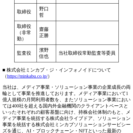
野口
取締役
哲
取締役
齋藤
（非常
正勝
勤）
濱野
監査役
当社取締役常勤監査等委員
信也
■ 株式会社ミンカブ・ジ・インフォノイドについて
（
https://minkabu.co.jp/
）
当社は、メディア事業・ソリューション事業の企業成長の両
輪として事業を推進しております。メディア事業において1
億人規模の月間利用者数を、またソリューション事業におい
ては400社を超える国内外金融機関のクライアントベースと
いったそれぞれの顧客基盤に向け、持株会社体制のもと、メ
ディア事業を統括する株式会社ライブドア、ソリューション
事業を統括する株式会社ミンカブソリューションサービシー
ズを通じ、AI・ブロックチェーン・NFTといった最新の