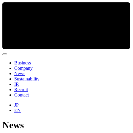
Business
Company
News
Sustainability
IR
Recruit
Contact
JP
EN
News