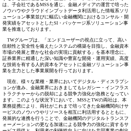
は、子会社であるMSSを通じ、金融メディアの運営で培った
ノウハウやクラウドインプットデータ利活用した情報系ソリ
ューション事業並びに幅広い金融機関におけるコンサル・開
発実績をアセットとしたSI・パッケージ系ソリューション事
業を推進しております。
TWグループは、「エンドユーザーの視点に立って、高い
信頼性と安全性を備えたシステムの構築を目指し、金融資本
市場の発展と豊かな社会の実現に貢献する」を基本理念に、
証券業界に精通した深い知識や豊富な開発・運用実績、高度
な技術を有する人的資本をアセットに金融ソリューション事
業を主力とした事業展開を行っております。
現在、様々な業種・業界においてデジタル・ディスラプシ
ョンが進み、金融業界におきましてもレガシー・インフラス
トラクチャーからの脱却による競争力強化が急務となってい
ます。このような状況下において、MSSとTWの両社は、本
業務提携により、両社がこれまで培ってきた金融機関向けサ
ービスのノウハウやリソースを相互に利活用するとともに、
発展的な連携を行うことで、金融機関のデジタルトランスフ
ォーメーションの更なる加速による競争力の強化に資するサ
ービス提供と、利用者の利便性向上に向けた共同事業の創出