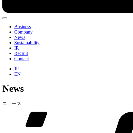
Business
Company
News
Sustainability
IR
Recruit
Contact
JP
EN
News
ニュース