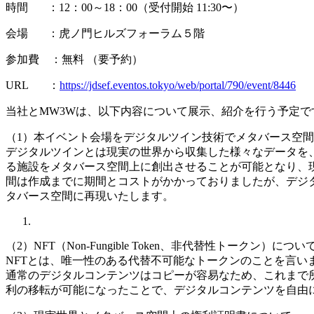
時間 ：12：00～18：00（受付開始 11:30〜）
会場 ：虎ノ門ヒルズフォーラム５階
参加費 ：無料 （要予約）
URL ：
https://jdsef.eventos.tokyo/web/portal/790/event/8446
当社とMW3Wは、以下内容について展示、紹介を行う予定で
（1）本イベント会場をデジタルツイン技術でメタバース空
デジタルツインとは現実の世界から収集した様々なデータを
る施設をメタバース空間上に創出させることが可能となり、
間は作成までに期間とコストがかかっておりましたが、デジ
タバース空間に再現いたします。
（2）NFT（Non-Fungible Token、非代替性トークン）につい
NFTとは、唯一性のある代替不可能なトークンのことを言い
通常のデジタルコンテンツはコピーが容易なため、これまで所
利の移転が可能になったことで、デジタルコンテンツを自由