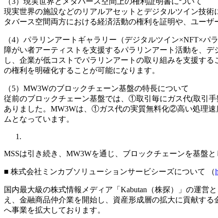
（3）現実世界とメタバース空間上の権利証明書について
現実世界の施設などのリアルアセットとデジタルツイン技術
タバース空間両方における経済活動の権利を証明や、ユーザ
（4）パラリンアートギャラリー（デジタルツイン×NFT×パ
障がい者アーティストを支援するパラリンアート活動を、デジ
し、企業が低コストでパラリンアートの取り組みを支援する
の権利を明確化することが可能になります。
（5）MW3Wのブロックチェーン基盤の特長について
従前のブロックチェーン基盤では、①取引毎にガス代(取引
ありました。MW3Wは、①ガス代の実質無料化②高い処理
ムとなっています。
MSSは引き続き、MW3Wを通じ、ブロックチェーンを基盤と
■ 株式会社ミンカブソリューションサービシーズについて （
国内最大級の株式情報メディア「Kabutan（株探）」の
え、金融商品仲介業を開始し、資産形成層の拡大に貢献する
へ事業を拡大しております。