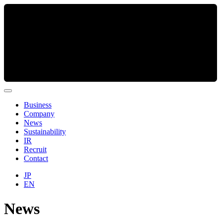
Business
Company
News
Sustainability
IR
Recruit
Contact
JP
EN
News