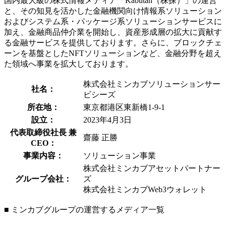
国内最大級の株式情報メディア「Kabutan（株探）」の運営
と、その知見を活かした金融機関向け情報系ソリューション
およびシステム系・パッケージ系ソリューションサービスに
加え、金融商品仲介業を開始し、資産形成層の拡大に貢献す
る金融サービスを提供しております。さらに、ブロックチェ
ーンを基盤としたNFTソリューションなど、金融分野を超え
た領域へ事業を拡大しております。
株式会社ミンカブソリューションサー
社名：
ビシーズ
所在地：
東京都港区東新橋1-9-1
設立：
2023年4月3日
代表取締役社長 兼
齋藤 正勝
CEO：
事業内容：
ソリューション事業
株式会社ミンカブアセットパートナー
グループ会社：
ズ
株式会社ミンカブWeb3ウォレット
■ ミンカブグループの運営するメディア一覧