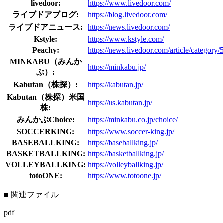
livedoor:
https://www.livedoor.com/
ライブドアブログ:
https://blog.livedoor.com/
ライブドアニュース:
https://news.livedoor.com/
Kstyle:
https://www.kstyle.com/
Peachy:
https://news.livedoor.com/article/category/
MINKABU（みんか
https://minkabu.jp/
ぶ）:
Kabutan（株探）:
https://kabutan.jp/
Kabutan（株探）米国
https://us.kabutan.jp/
株:
みんかぶChoice:
https://minkabu.co.jp/choice/
SOCCERKING:
https://www.soccer-king.jp/
BASEBALLKING:
https://baseballking.jp/
BASKETBALLKING:
https://basketballking.jp/
VOLLEYBALLKING:
https://volleyballking.jp/
totoONE:
https://www.totoone.jp/
■ 関連ファイル
pdf