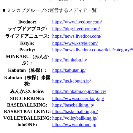
■ ミンカブグループの運営するメディア一覧
livedoor:
https://www.livedoor.com/
ライブドアブログ:
https://blog.livedoor.com/
ライブドアニュース:
https://news.livedoor.com/
Kstyle:
https://www.kstyle.com/
Peachy:
https://news.livedoor.com/article/category/
MINKABU（みんか
https://minkabu.jp/
ぶ）:
Kabutan（株探）:
https://kabutan.jp/
Kabutan（株探）米国
https://us.kabutan.jp/
株:
みんかぶChoice:
https://minkabu.co.jp/choice/
SOCCERKING:
https://www.soccer-king.jp/
BASEBALLKING:
https://baseballking.jp/
BASKETBALLKING:
https://basketballking.jp/
VOLLEYBALLKING:
https://volleyballking.jp/
totoONE:
https://www.totoone.jp/