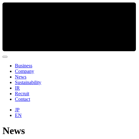
Business
Company
News
Sustainability
IR
Recruit
Contact
JP
EN
News