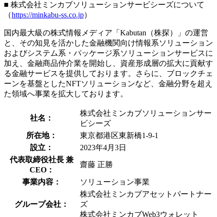
■ 株式会社ミンカブソリューションサービシーズについて
（
https://minkabu-ss.co.jp
）
国内最大級の株式情報メディア「Kabutan（株探）」の運営
と、その知見を活かした金融機関向け情報系ソリューション
およびシステム系・パッケージ系ソリューションサービスに
加え、金融商品仲介業を開始し、資産形成層の拡大に貢献す
る金融サービスを提供しております。さらに、ブロックチェ
ーンを基盤としたNFTソリューションなど、金融分野を超え
た領域へ事業を拡大しております。
株式会社ミンカブソリューションサー
社名：
ビシーズ
所在地：
東京都港区東新橋1-9-1
設立：
2023年4月3日
代表取締役社長 兼
齋藤 正勝
CEO：
事業内容：
ソリューション事業
株式会社ミンカブアセットパートナー
グループ会社：
ズ
株式会社ミンカブWeb3ウォレット