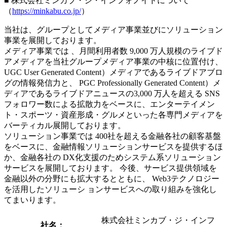
■ 株式会社ミンカブ・ジ・インフォノイドについて
（
https://minkabu.co.jp/
）
当社は、グループとしてメディア事業並びにソリューション
事業を展開しております。
メディア事業では 、月間利用者数 9,000 万人規模のライブド
アメディアを当社グループメディア事業の中核に位置付け、
UGC User Generated Content）メディアであるライブドアブロ
グの情報発信力と、 PGC Professionally Generated Content）メ
ディアであるライブドアニュースの3,000 万人を超える SNS
フォロワー数による拡散力をベースに、エンターテイメン
ト・スポーツ・資産形成・グルメといった各専門メディアを
バーティカル展開しております。
ソリューション事業では 400社を超える金融各社の顧客基盤
をベースに、金融情報ソリューションサービスを提供するほ
か、金融各社の DX化支援のためシステム系ソリューション
サービスを展開しております。 今後、サービス提供領域を
金融以外の分野にも拡大するとともに、 Web3テクノロジー
を活用したソリューシ ョンサービスへの取り組みを強化し
てまいります。
株式会社ミンカブ・ジ・インフ
社名：