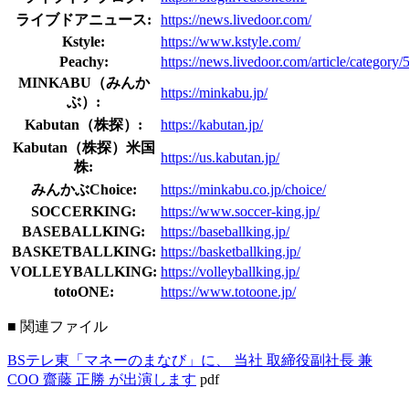
ライブドアニュース:
https://news.livedoor.com/
Kstyle:
https://www.kstyle.com/
Peachy:
https://news.livedoor.com/article/category/
MINKABU（みんか
https://minkabu.jp/
ぶ）:
Kabutan（株探）:
https://kabutan.jp/
Kabutan（株探）米国
https://us.kabutan.jp/
株:
みんかぶChoice:
https://minkabu.co.jp/choice/
SOCCERKING:
https://www.soccer-king.jp/
BASEBALLKING:
https://baseballking.jp/
BASKETBALLKING:
https://basketballking.jp/
VOLLEYBALLKING:
https://volleyballking.jp/
totoONE:
https://www.totoone.jp/
■ 関連ファイル
BSテレ東「マネーのまなび」に、 当社 取締役副社長 兼
COO 齋藤 正勝 が出演します
pdf