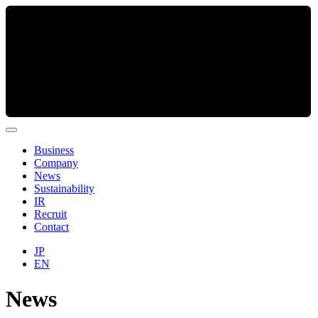
Business
Company
News
Sustainability
IR
Recruit
Contact
JP
EN
News