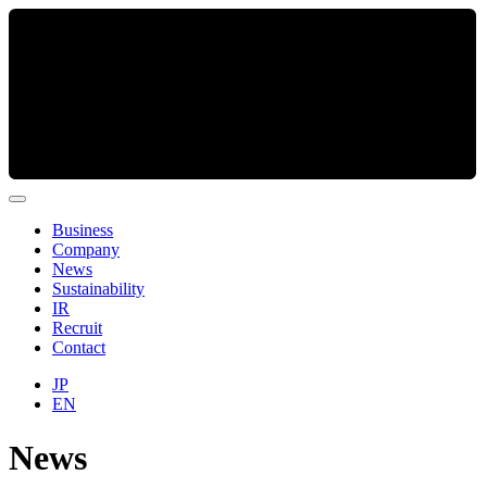
Business
Company
News
Sustainability
IR
Recruit
Contact
JP
EN
News