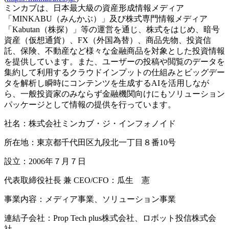
ミンカブは、日本最大級の資産形成情報メディア
「MINKABU（みんかぶ）」及び株式専門情報メディア
「Kabutan（株探）」等の運営を通じ、株式をはじめ、暗号
資産（仮想通貨）、FX（外国為替）、商品先物、投資信
託、保険、不動産など様々な金融商品を対象とした投資情報
を提供しています。また、ユーザーの投稿や閲覧のデータを
集約して利用するクラウドインプットの仕組みとビッグデー
タを解析し瞬時にコンテンツを生成するAIを活用しなが
ら、一般投資家のみならず金融機関向けにもソリューション
パッケージとして情報の提供を行っています。
社名：株式会社ミンカブ・ジ・インフォノイド
所在地：東京都千代田区九段北一丁目８番10号
設立：2006年７月７日
代表取締役社長 兼 CEO/CFO：瓜生 憲
事業内容：メディア事業、ソリューション事業
連結子会社：Prop Tech plus株式会社、ロボット投信株式会
社、