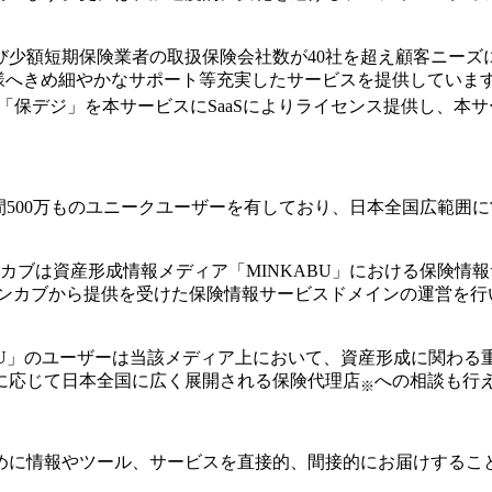
少額短期保険業者の取扱保険会社数が40社を超え顧客ニーズに沿
様へきめ細やかなサポート等充実したサービスを提供していま
ム「保デジ」を本サービスにSaaSによりライセンス提供し、本
月間500万ものユニークユーザーを有しており、日本全国広範
ンカブは資産形成情報メディア「MINKABU」における保険情
ミンカブから提供を受けた保険情報サービスドメインの運営を行
BU」のユーザーは当該メディア上において、資産形成に関わ
に応じて日本全国に広く展開される保険代理店
への相談も行
※
めに情報やツール、サービスを直接的、間接的にお届けするこ