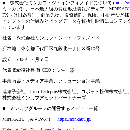
■ 株式会社ミンカブ・ジ・インフォノイドについて (
https://
ミンカブは、日本最大級の資産形成情報メディア「MINKAB
FX（外国為替）、商品先物、投資信託、保険、不動産など
インプットの仕組みとビッグデータを解析し瞬時にコンテン
っています。
社名：株式会社ミンカブ・ジ・インフォノイド
所在地：東京都千代田区九段北一丁目８番10号
設立：2006年７月７日
代表取締役社長 兼 CEO：瓜生 憲
事業内容：メディア事業、ソリューション事業
連結子会社：Prop Tech plus株式会社、ロボット投信株式会社
株式会社ミンカブアセットパートナーズ
■ ミンカブグループの運営するメディア一覧
MINKABU（みんかぶ）：
https://minkabu.jp/
Kabutan（株探）：
https://kabutan.jp/