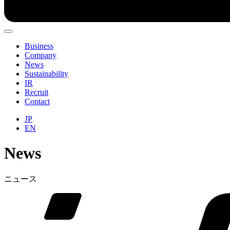
Business
Company
News
Sustainability
IR
Recruit
Contact
JP
EN
News
ニュース