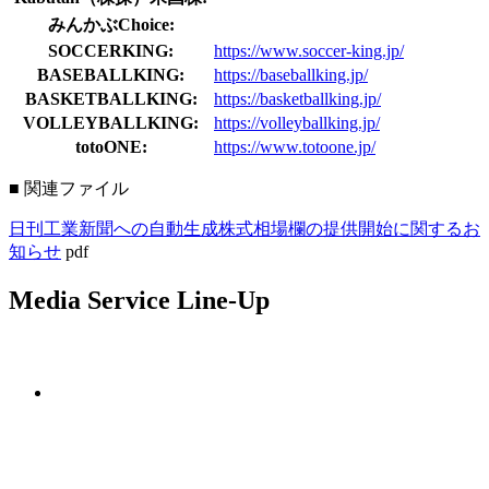
みんかぶChoice:
SOCCERKING:
https://www.soccer-king.jp/
BASEBALLKING:
https://baseballking.jp/
BASKETBALLKING:
https://basketballking.jp/
VOLLEYBALLKING:
https://volleyballking.jp/
totoONE:
https://www.totoone.jp/
■ 関連ファイル
日刊工業新聞への自動生成株式相場欄の提供開始に関するお
知らせ
pdf
Media Service Line-Up