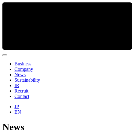
Business
Company
News
Sustainability
IR
Recruit
Contact
JP
EN
News