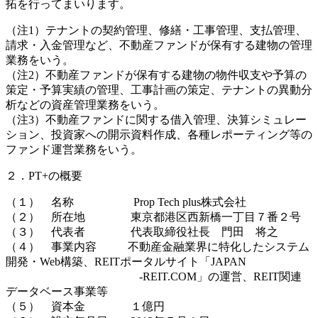
拓を行ってまいります。
（注1）テナントの契約管理、修繕・工事管理、支払管理、
請求・入金管理など、不動産ファンドが保有する建物の管理
業務をいう。
（注2）不動産ファンドが保有する建物の物件収支や予算の
策定・予算実績の管理、工事計画の策定、テナントの異動分
析などの資産管理業務をいう。
（注3）不動産ファンドに関する借入管理、決算シミュレー
ション、投資家への開示資料作成、各種レポーティング等の
ファンド運営業務をいう。
２．PT+の概要
（１） 名称 Prop Tech plus株式会社
（２） 所在地 東京都港区西新橋一丁目７番２号
（３） 代表者 代表取締役社長 門田 将之
（４） 事業内容 不動産金融業界に特化したシステム
開発・Web構築、REITポータルサイト「JAPAN
-REIT.COM」の運営、REIT関連
データベース事業等
（５） 資本金 １億円