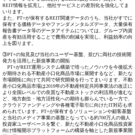
REIT情報を拡充し、他社サービスとの差別化を強化してま
いります。
また、PT+が保有するREIT関連データのうち、当社がすでに
保有する価格データやファンダメンタルズデータ、大量保有
報告書データ等のデータアイテムについては、グループ内資
産を有効活用することで費用の削減を実現し、利益効率の向
上を図ります。
③PT+の知見及び当社のユーザー基盤、並びに両社の技術開
発力を活用した新規事業の開拓
PT+がREIT運用システム構築で培ったノウハウを今後拡大
が期待される不動産小口化商品市場に展開するなど、新たな
市場開拓に向けて共同で研究開発を行ってまいります。不動
産小口化商品市場は2019年の不動産特定共同事業法の改正に
より全国レベルでの良質な不動産ストックの利活用が進むな
ど、地方創生・地方活性化への期待も膨らんでいる一方で、
クラウドファンディングや各種電子取引に向けたIT対応も求
められています。PT+が保有するソリューションや顧客基盤
と当社のメディア事業の基盤となっている約700万人の個人
投資家ユーザベースを繋ぐ、新たな不動産小口化商品投資家
向け情報開示プラットフォームの構築を軸とした新規事業開