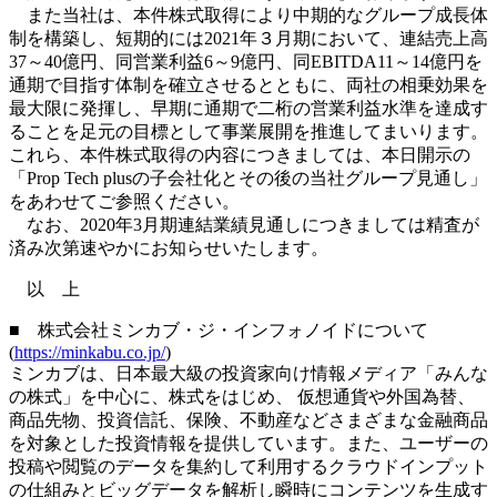
また当社は、本件株式取得により中期的なグループ成長体
制を構築し、短期的には2021年３月期において、連結売上高
37～40億円、同営業利益6～9億円、同EBITDA11～14億円を
通期で目指す体制を確立させるとともに、両社の相乗効果を
最大限に発揮し、早期に通期で二桁の営業利益水準を達成す
ることを足元の目標として事業展開を推進してまいります。
これら、本件株式取得の内容につきましては、本日開示の
「Prop Tech plusの子会社化とその後の当社グループ見通し」
をあわせてご参照ください。
なお、2020年3月期連結業績見通しにつきましては精査が
済み次第速やかにお知らせいたします。
以 上
■ 株式会社ミンカブ・ジ・インフォノイドについて
(
https://minkabu.co.jp/
)
ミンカブは、日本最大級の投資家向け情報メディア「みんな
の株式」を中心に、株式をはじめ、 仮想通貨や外国為替、
商品先物、投資信託、保険、不動産などさまざまな金融商品
を対象とした投資情報を提供しています。また、ユーザーの
投稿や閲覧のデータを集約して利用するクラウドインプット
の仕組みとビッグデータを解析し瞬時にコンテンツを生成す