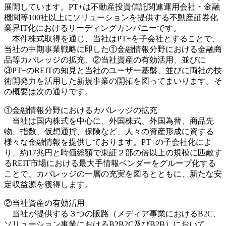
展開しています。PT+は不動産投資信託関連運用会社・金融
機関等100社以上にソリューションを提供する不動産証券化
業界IT化におけるリーディングカンパニーです。
本件株式取得を通じ、当社はPT+を子会社とすることで、
当社の中期事業戦略に即した①金融情報分野における金融商
品等カバレッジの拡充、②当社資産の有効活用、並びに
③PT+のREITの知見と当社のユーザー基盤、並びに両社の技
術開発力を活用した新規事業の開拓を図ってまいります。そ
の概要は次の通りです。
①金融情報分野におけるカバレッジの拡充
当社は国内株式を中心に、外国株式、外国為替、商品先
物、指数、仮想通貨、保険など、人々の資産形成に資する
様々な金融情報を提供しております。PT+の子会社化によ
り、約17兆円と時価総額で東証２部の倍以上の規模に匹敵す
るREIT市場における最大手情報ベンダーをグループ化する
ことで、カバレッジの一層の充実を図るとともに、新たな安
定収益源を獲得します。
②当社資産の有効活用
当社が提供する３つの販路（メディア事業におけるB2C、
ソリューション事業におけるB2B2C及びB2B）において