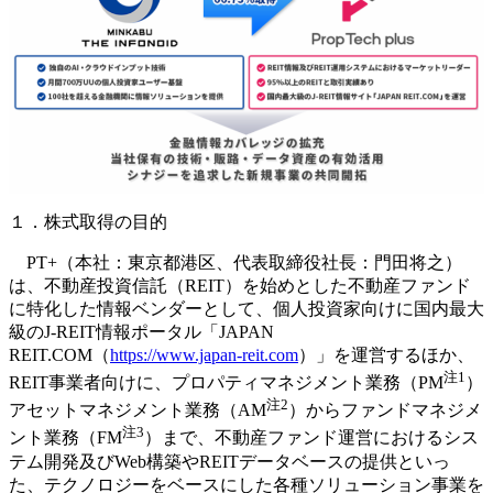
１．株式取得の目的
PT+（本社：東京都港区、代表取締役社長：門田将之）
は、不動産投資信託（REIT）を始めとした不動産ファンド
に特化した情報ベンダーとして、個人投資家向けに国内最大
級のJ-REIT情報ポータル「JAPAN
REIT.COM（
https://www.japan-reit.com
）」を運営するほか、
注1
REIT事業者向けに、プロパティマネジメント業務（PM
）
注2
アセットマネジメント業務（AM
）からファンドマネジメ
注3
ント業務（FM
）まで、不動産ファンド運営におけるシス
テム開発及びWeb構築やREITデータベースの提供といっ
た、テクノロジーをベースにした各種ソリューション事業を