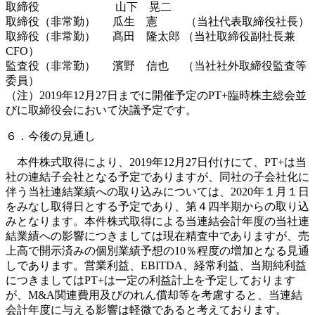
取締役 山下 晃二
取締役（非常勤） 瓜生 憲 （当社代表取締役社長）
取締役（非常勤） 髙田 隆太郎 （当社取締役副社長兼
CFO）
監査役（非常勤） 濱野 信也 （当社社外取締役監査等
委員）
（注）2019年12月27日までに開催予定のPT+臨時株主総会並
びに取締役会において決議予定です。
６．今後の見通し
本件株式取得により、2019年12月27日付けにて、PT+は当
社の連結子会社となる予定でありますが、同社の子会社化に
伴う当社連結業績への取り込みについては、2020年１月１日
をみなし取得日とする予定であり、第４四半期からの取り込
みとなります。本件株式取得による当連結会計年度の当社連
結業績への影響につきましては現在精査中でありますが、売
上高で開示済みの個別業績予想の10％程度の増加となる見通
しであります。営業利益、EBITDA、経常利益、当期純利益
につきましてはPT+は一定の利益計上を予定しております
が、M&A関連費用及びのれん償却等を考慮すると、当連結
会計年度に与える影響は軽微であると考えております。