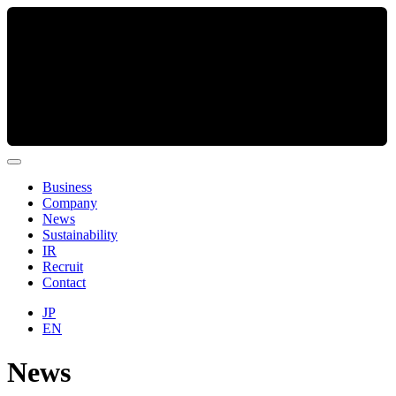
Business
Company
News
Sustainability
IR
Recruit
Contact
JP
EN
News