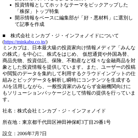
投資情報としてホットなテーマをピックアップした
「株探」トップ特集
開示情報をベースに編集部が「好・悪材料」に選別し
て記事を作成
■ 株式会社ミンカブ・ジ・インフォノイドについて
(
https://minkabu.co.jp/
)
ミンカブは、日本最大級の投資家向け情報メディア「みんな
の株式」を中心に、株式をはじめ、 仮想通貨や外国為替、
商品先物、投資信託、保険、不動産など様々な金融商品を対
象とした投資情報を提供しています。また、ユーザーの投稿
や閲覧のデータを集約して利用するクラウドインプットの仕
組みとビッグデータを解析し瞬時にコンテンツを生成する
AIを活用しながら、一般投資家のみならず金融機関向けに
もソリューションパッケージとして情報の提供を行っていま
す。
社名：株式会社ミンカブ・ジ・インフォノイド
所在地：東京都千代田区神田神保町3丁目29番1号
設立：2006年7月7日