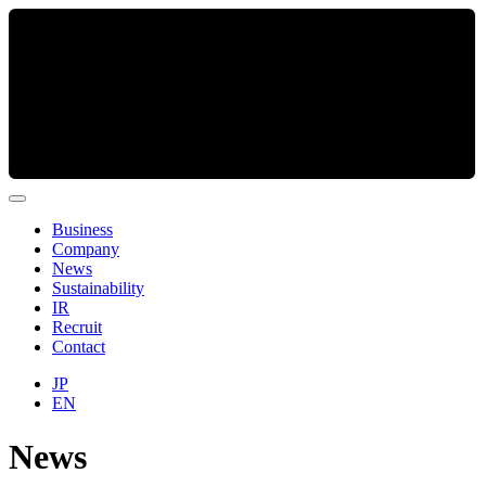
Business
Company
News
Sustainability
IR
Recruit
Contact
JP
EN
News