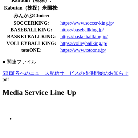
Kabutan（株探）:
Kabutan（株探）米国株:
みんかぶChoice:
SOCCERKING:
https://www.soccer-king.jp/
BASEBALLKING:
https://baseballking.jp/
BASKETBALLKING:
https://basketballking.jp/
VOLLEYBALLKING:
https://volleyballking.jp/
totoONE:
https://www.totoone.jp/
■ 関連ファイル
SBI証券へのニュース配信サービスの提供開始のお知らせ
pdf
Media Service Line-Up