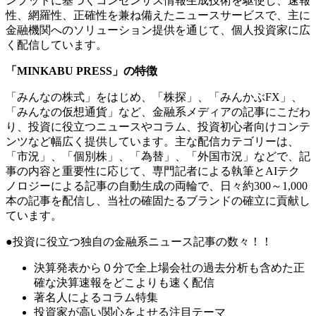
ンプットに基づくコンセンサス情報生成技術を駆使し、速報
性、網羅性、正確性を兼ね備えたニュースサービスで、主に
金融機関へのソリューション提供を通じて、個人投資家に広
く配信しています。
「MINKABU PRESS」の特徴
「みんなの株式」をはじめ、「株探」、「みんかぶFX」、
「みんなの仮想通貨」など、金融系メディアの記事にこだわ
り、投資に役立つニュースやコラム、投資初心者向けコンテ
ンツなど幅広く提供しています。主な配信カテゴリーは、
「市況」、「個別株」、「為替」、「外国市況」などで、記
事の内容と重要性に応じて、専門記者による執筆とAIテク
ノロジーによる記事の自動生成の両輪で、日々約300～1,000
本の記事を配信し、当社の確固たるブランドの確立に貢献し
ています。
●投資に役立つ独自の金融系ニュース記事の数々！！
決算発表から０分で全上場会社の過去分析も含めた正
確な決算速報をどこよりも速く配信
著名人によるコラム特集
投資家が高い関心をよせる注目テーマ